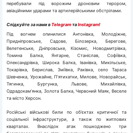
перебували під ворожим дроновим терором,
авіаційними ударами та артилерійськими обстрілами.
Слідкуйте за нами в
Telegram
та
Instagram
!
Під вогнем опинилися Антонівка, Молодіжне,
Придніпровське, Садове, Білозерка, Берегове,
Велетенське, Дніпровське, Кізомис, Новодмитрівка,
Томина Балка, Янтарне, Станіслав, Софіївка,
Олександрівка, Широка Балка, Іванівка, Микільське,
Токарівка, Берислав, Зміївка, Раківка, село Тараса
Шевченка, Урожайне, П’ятихатки, Милове, Новорайськ,
Тягинка, Бургунка, Львове, Михайлівка,
Одрадокам’янка, Золота Балка, Червоний Маяк, Веселе
та місто Херсон.
Російські військові били по об’єктах критичної та
соціальної інфраструктури, а також по житлових
кварталах. Внаслідок атак пошкоджено три