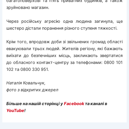
багатоповерхові та п’ять приватних будинків, а також
зруйновано магазин.
Через російську агресію одна людина загинула, ще
шестеро дістали поранення різного ступеня тяжкості.
Крім того, впродовж доби зі звільнених громад області
евакуювали трьох людей. Жителів регіону, які бажають
виїхати до безпечніших місць, закликають звертатися
до обласного контакт-центру за телефонами: 0800 101
102 та 0800 330 951.
Наталія Ковальчук,
фото з відкритих джерел
Більше на нашій сторінці у
Facebook
та каналі в
YouTube
!