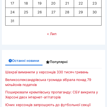
17
18
19
20
21
22
23
24
25
26
27
28
29
30
31
« Лип
Останні новини
Популярні
Шахраї виманили у херсонців 330 тисяч гривень
Великоолександрівська громада зібрала понад 79
мільйонів податків
Поширювали кремлівську пропаганду: СБУ викрила у
Херсоні двох інтернет-агітаторів
Юних херсонців запрошують до футбольної секції