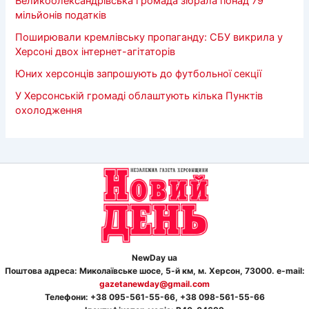
Великоолександрівська громада зібрала понад 79
мільйонів податків
Поширювали кремлівську пропаганду: СБУ викрила у
Херсоні двох інтернет-агітаторів
Юних херсонців запрошують до футбольної секції
У Херсонській громаді облаштують кілька Пунктів
охолодження
NewDay ua
Поштова адреса: Миколаївське шосе, 5-й км, м. Херсон, 73000. e-mail:
gazetanewday@gmail.com
Телефон
и
: +38 095-561-55-66, +38 098-561-55-66