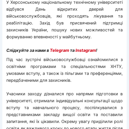
У Херсонському національному технічному університеті
відбувся День відкритих дверей для
військовослужбовців, які проходять лікування та
реабілітацію. Захід був присвячений підтримці
захисників України, пошуку нових можливостей та
формуванню впевненості у майбутньому.
Слідкуйте за нами в
Telegram
та
Instagram
!
Під час зустрічі військовослужбовці ознайомилися з
освітніми програмами та спеціальностями ХНТУ,
умовами вступу, а також із пільгами та преференціями,
передбаченими для захисників.
Учасники заходу дізналися про напрями підготовки в
університеті, отримали індивідуальні консультації щодо
вступу та навчального процесу, поспілкувалися з
представниками закладу вищої освіти та поставили
запитання, які їх цікавили. Окрему увагу приділили ролі
освіти як важливого кроку до нового етапу життя після