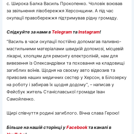
с. Широка Балка Василь Прокопенко. Чоловік воював
за звільнення лівобережжя Херсонщини. А під час
окупації правобережжя підтримував рідну громаду.
Слідкуйте за нами в
Telegram
та
Instagram
!
“Василь в часи окупації постійно допомагав паливно-
мастильними матеріалами швидкій допомозі, місцевій
лікарні, хлопцям для ремонту електроліній, нам для
вивезення із Олександрівки та поховання на кладовищі
загиблих воїнів. Щодня на своєму авто відвозив та
привозив наших медичних сестер у Херсон, в Білозерку
на роботу і забирав їх щодня додому”, – написав у
Фейсбук житель Станіславської громади Іван
Самойленко.
Щирі співчуття родині загиблого. Вічна слава Герою!
Більше на нашій сторінці у
Facebook
та каналі в