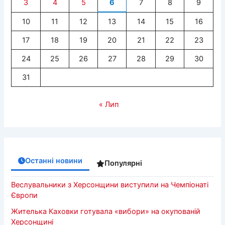
3
4
5
6
7
8
9
10
11
12
13
14
15
16
17
18
19
20
21
22
23
24
25
26
27
28
29
30
31
« Лип
Останні новини
Популярні
Веслувальники з Херсонщини виступили на Чемпіонаті
Європи
Жителька Каховки готувала «вибори» на окупованій
Херсонщині