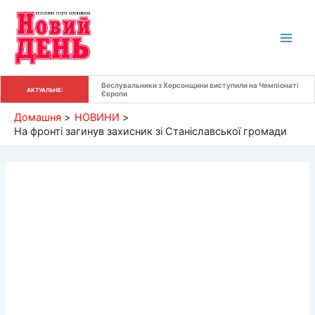
Перейти
до
вмісту
Веслувальники з Херсонщини виступили на Чемпіонаті 
АКТУАЛЬНЕ:
Європи
Домашня
НОВИНИ
На фронті загинув захисник зі Станіславської громади