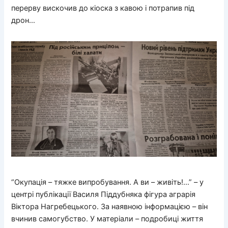
перерву вискочив до кіоска з кавою і потрапив під
дрон…
“Окупація – тяжке випробування. А ви – живіть!…” – у
центрі публікації Василя Піддубняка фігура аграрія
Віктора Нагребецького. За наявною інформацією – він
вчинив самогубство. У матеріали – подробиці життя