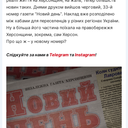
реалії життя на Херсонщині, на жаль, тепер більшість
новин таких. Днями друком вийшов черговий, 33-й
номер газети “Новий день”. Наклад вже розподілено
між хабами для переселенців у різних регіонах України.
Ну а більша його частина поїхала на правобережжя
Херсонщини, зокрема, сам Херсон.
Про що ж – у новому номері?
Слідкуйте за нами в
Telegram
та
Instagram
!