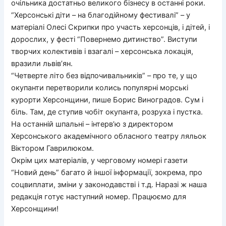
очільника достатньо великого бізнесу в останні роки.
“Херсонські діти – на благодійному фестивалі” – у
матеріалі Олесі Скрипки про участь херсонців, і дітей, і
дорослих, у фесті “Повернемо дитинство”. Виступи
творчих колективів і взагалі – херсонська локація,
вразили львів’ян.
“Четверте літо без відпочивальників” – про те, у що
окупанти перетворили колись популярні морські
курорти Херсонщини, пише Борис Виноградов. Сум і
біль. Там, де ступив чобіт окупанта, розруха і пустка.
На останній шпальні – інтерв’ю з директором
Херсонського академічного обласного театру ляльок
Віктором Гаврилюком.
Окрім цих матеріалів, у черговому номері газети
“Новий день” багато й іншої інформації, зокрема, про
соцвиплати, зміни у законодавстві і т.д. Наразі ж наша
редакція готує наступний номер. Працюємо для
Херсонщини!