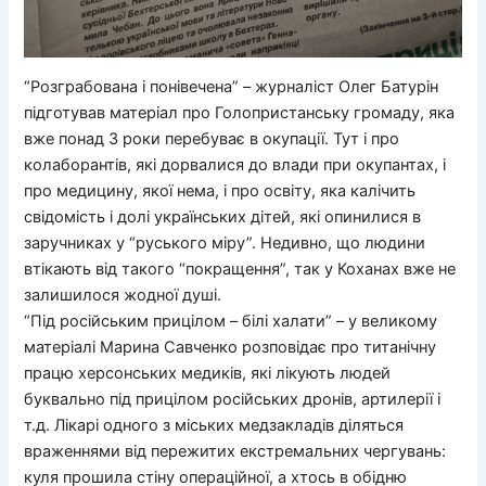
“Розграбована і понівечена” – журналіст Олег Батурін
підготував матеріал про Голопристанську громаду, яка
вже понад 3 роки перебуває в окупації. Тут і про
колаборантів, які дорвалися до влади при окупантах, і
про медицину, якої нема, і про освіту, яка калічить
свідомість і долі українських дітей, які опинилися в
заручниках у “руського міру”. Недивно, що людини
втікають від такого “покращення”, так у Коханах вже не
залишилося жодної душі.
“Під російським прицілом – білі халати” – у великому
матеріалі Марина Савченко розповідає про титанічну
працю херсонських медиків, які лікують людей
буквально під прицілом російських дронів, артилерії і
т.д. Лікарі одного з міських медзакладів діляться
враженнями від пережитих екстремальних чергувань:
куля прошила стіну операційної, а хтось в обідню