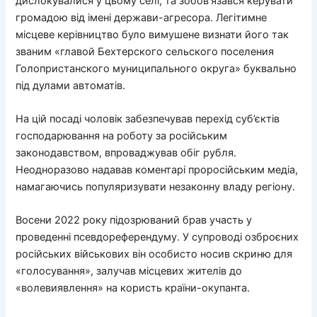
дислокувалися у цьому селі, та зобов’язався керувати
громадою від імені держави-агресора. Легітимне
місцеве керівництво було вимушене визнати його так
званим «главой Бехтерского сельского поселения
Голопристанского муниципального округа» буквально
під дулами автоматів.
На цій посаді чоловік забезпечував перехід суб’єктів
господарювання на роботу за російським
законодавством, впроваджував обіг рубля.
Неодноразово надавав коментарі проросійським медіа,
намагаючись популяризувати незаконну владу регіону.
Восени 2022 року підозрюваний брав участь у
проведенні псевдореферендуму. У супроводі озброєних
російських військових він особисто носив скриню для
«голосування», залучав місцевих жителів до
«волевиявлення» на користь країни-окупанта.