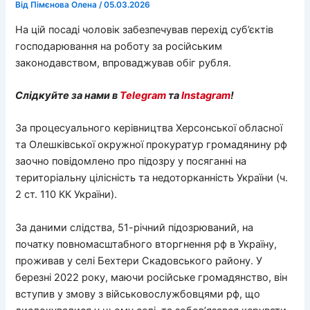
Від
Пімєнова Олена
/
05.03.2026
На цій посаді чоловік забезпечував перехід суб’єктів
господарювання на роботу за російським
законодавством, впроваджував обіг рубля.
Слідкуйте за нами в
Telegram
та
Instagram
!
За процесуального керівництва Херсонської обласної
та Олешківської окружної прокуратур громадянину рф
заочно повідомлено про підозру у посяганні на
територіальну цілісність та недоторканність України (ч.
2 ст. 110 КК України).
За даними слідства, 51-річний підозрюваний, на
початку повномасштабного вторгнення рф в Україну,
проживав у селі Бехтери Скадовського району. У
березні 2022 року, маючи російське громадянство, він
вступив у змову з військовослужбовцями рф, що