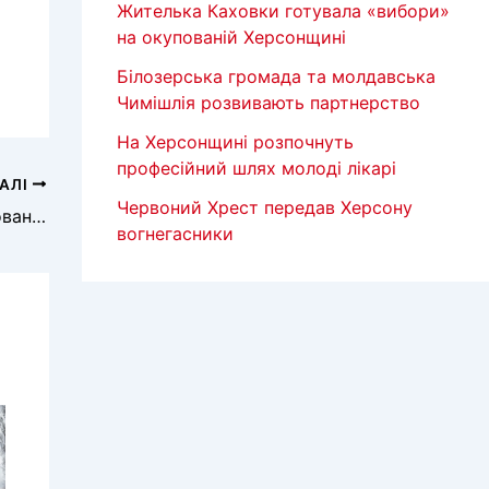
Жителька Каховки готувала «вибори»
на окупованій Херсонщині
Білозерська громада та молдавська
Чимішлія розвивають партнерство
На Херсонщині розпочнуть
професійний шлях молоді лікарі
АЛІ
Червоний Хрест передав Херсону
На росії не вистачає вчителів, на окупованій території – всіх фахівців
вогнегасники