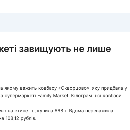
кеті завищують не лише
 на якому важить ковбасу «Скворцово», яку придбала у
 супермаркеті Family Market. Кілограм цієї ковбаси
чено на етикетці, купила 668 г. Вдома переважила.
а 108,12 рублів.