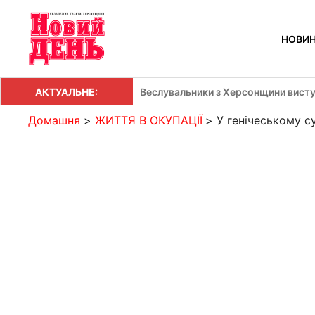
Перейти
до
НОВИ
вмісту
АКТУАЛЬНЕ:
Веслувальники з Херсонщини висту
Домашня
ЖИТТЯ В ОКУПАЦІЇ
У генічеському с