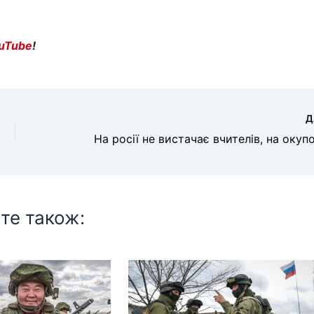
uTube
!
Д
те також: