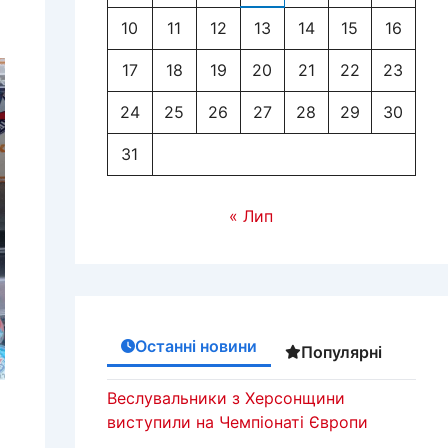
10
11
12
13
14
15
16
17
18
19
20
21
22
23
24
25
26
27
28
29
30
31
« Лип
Останні новини
Популярні
Веслувальники з Херсонщини
виступили на Чемпіонаті Європи