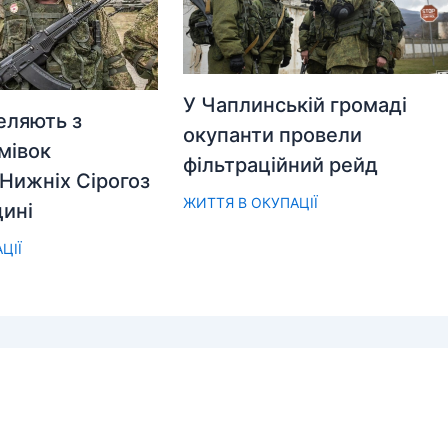
У Чаплинській громаді
еляють з
окупанти провели
мівок
фільтраційний рейд
Нижніх Сірогоз
ЖИТТЯ В ОКУПАЦІЇ
ині
ЦІЇ