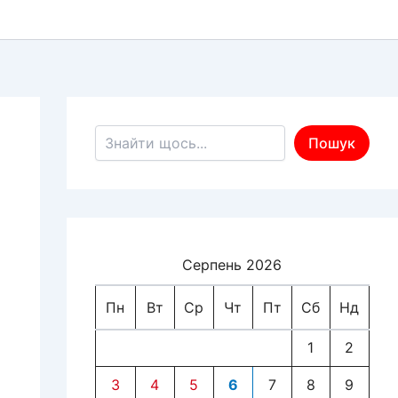
Пошук по сайту
Пошук
Серпень 2026
Пн
Вт
Ср
Чт
Пт
Сб
Нд
1
2
3
4
5
6
7
8
9