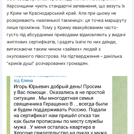
Херсонщини чують стандартні запевнення, що везуть їх
у Крим чи Краснодарський край. Але при цьому не
розкривають «маленької таємниці»: ця точка маршруту
лише проміжна. Тому у Криму евакуйованим часто-
густо під абсурдними приводами відмовляють у видачі
житлових сертифікатів, і радять їхати по них деінде,
витискаючи таким чином «зайвих» людей з
окупованого півострова. На підтвердження – декілька
“криків душі” розчарованих громадян.