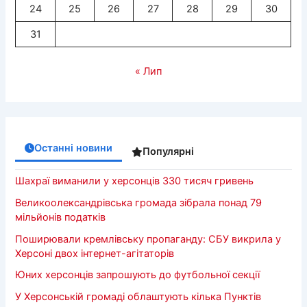
24
25
26
27
28
29
30
31
« Лип
Останні новини
Популярні
Шахраї виманили у херсонців 330 тисяч гривень
Великоолександрівська громада зібрала понад 79
мільйонів податків
Поширювали кремлівську пропаганду: СБУ викрила у
Херсоні двох інтернет-агітаторів
Юних херсонців запрошують до футбольної секції
У Херсонській громаді облаштують кілька Пунктів