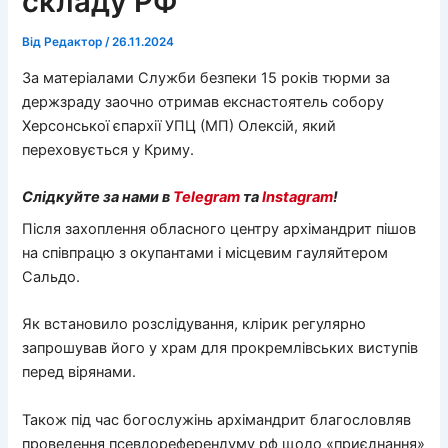
складу РФ
Від
Редактор
/
26.11.2024
За матеріалами Служби безпеки 15 років тюрми за
держзраду заочно отримав екснастоятель собору
Херсонської єпархії УПЦ (МП) Олексій, який
переховується у Криму.
Слідкуйте за нами в
Telegram
та
Instagram
!
Після захоплення обласного центру архімандрит пішов
на співпрацю з окупантами і місцевим гауляйтером
Сальдо.
Як встановило розслідування, клірик регулярно
запрошував його у храм для прокремлівських виступів
перед вірянами.
Також під час богослужінь архімандрит благословляв
проведення псевдореферендуму рф щодо «приєднання»