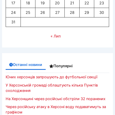
17
18
19
20
21
22
23
24
25
26
27
28
29
30
31
« Лип
Останні новини
Популярні
Юних херсонців запрошують до футбольної секції
У Херсонській громаді облаштують кілька Пунктів
охолодження
На Херсонщині через російські обстріли 32 поранених
Через російську атаку в Херсоні воду подаватимуть за
графіком