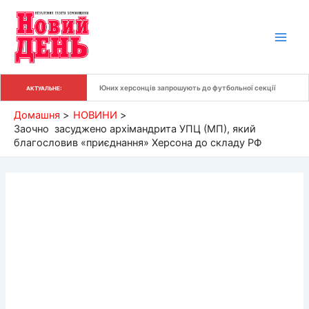
Перейти
до
вмісту
Юних херсонців запрошують до футбольної секції
АКТУАЛЬНЕ:
Домашня
НОВИНИ
Заочно засуджено архімандрита УПЦ (МП), який
благословив «приєднання» Херсона до складу РФ