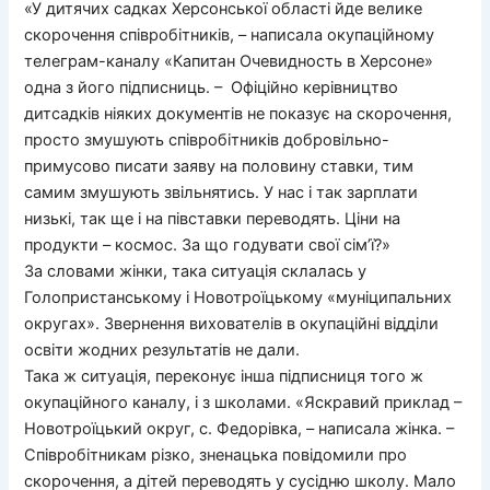
«У дитячих садках Херсонської області йде велике
скорочення співробітників, – написала окупаційному
телеграм-каналу «Капитан Очевидность в Херсоне»
одна з його підписниць. – Офіційно керівництво
дитсадків ніяких документів не показує на скорочення,
просто змушують співробітників добровільно-
примусово писати заяву на половину ставки, тим
самим змушують звільнятись. У нас і так зарплати
низькі, так ще і на півставки переводять. Ціни на
продукти – космос. За що годувати свої сім’ї?»
За словами жінки, така ситуація склалась у
Голопристанському і Новотроїцькому «муніципальних
округах». Звернення вихователів в окупаційні відділи
освіти жодних результатів не дали.
Така ж ситуація, переконує інша підписниця того ж
окупаційного каналу, і з школами. «Яскравий приклад –
Новотроїцький округ, с. Федорівка, – написала жінка. –
Співробітникам різко, зненацька повідомили про
скорочення, а дітей переводять у сусідню школу. Мало