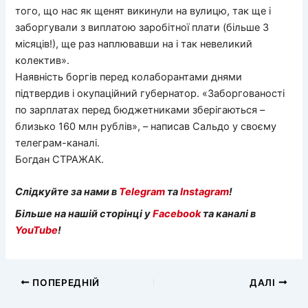
того, що нас як щенят викинули на вулицю, так ще і
заборгували з виплатою заробітної плати (більше 3
місяців!), ще раз наплювавши на і так невеликий
колектив».
Наявність боргів перед колаборантами днями
підтвердив і окупаційний губернатор. «Заборгованості
по зарплатах перед бюджетниками зберігаються –
близько 160 млн рублів», – написав Сальдо у своєму
телеграм-каналі.
Богдан СТРАЖАК.
Слідкуйте за нами в
Telegram
та
Instagram
!
Більше на нашій сторінці у
Facebook
та каналі в
YouTube
!
ПОПЕРЕДНІЙ
ДАЛІ