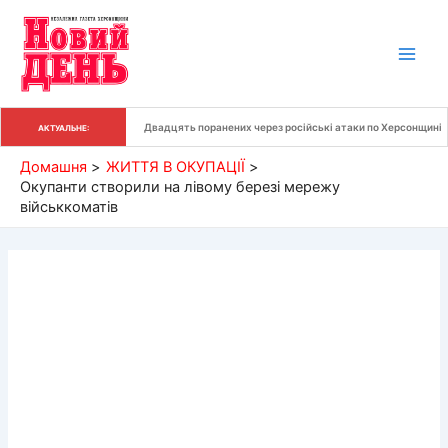
Перейти
до
вмісту
Двадцять поранених через російські атаки по Херсонщині
АКТУАЛЬНЕ:
Домашня
ЖИТТЯ В ОКУПАЦІЇ
Окупанти створили на лівому березі мережу
військкоматів