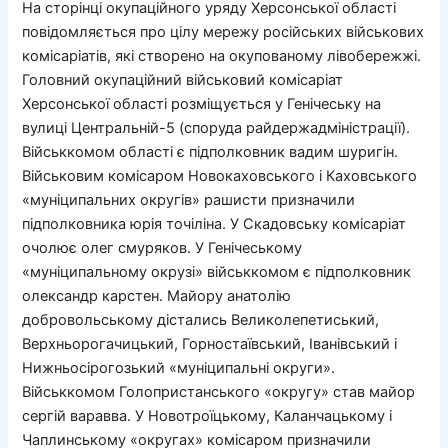
На сторінці окупаційного уряду Херсонської області
повідомляється про цілу мережу російських військових
комісаріатів, які створено на окупованому лівобережжі.
Головний окупаційний військовий комісаріат
Херсонської області розміщується у Генічеську на
вулиці Центральній-5 (споруда райдержадміністрації).
Військкомом області є підполковник вадим шуригін.
Військовим комісаром Новокаховського і Каховського
«муніципальних округів» рашисти призначили
підполковника юрія точіліна. У Скадовську комісаріат
очолює олег смуряков. У Генічеському
«муніципальному окрузі» військкомом є підполковник
олександр карстен. Майору анатолію
добровольському дістались Великолепетиський,
Верхньорогачицький, Горностаївський, Іванівський і
Нижньосірогозький «муніципальні округи».
Військкомом Голопристанського «округу» став майор
сергій варавва. У Новотроїцькому, Каланчацькому і
Чаплинському «округах» комісаром призначили