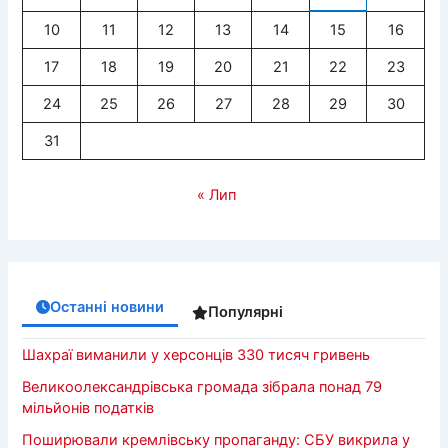
10
11
12
13
14
15
16
17
18
19
20
21
22
23
24
25
26
27
28
29
30
31
« Лип
Останні новини
Популярні
Шахраї виманили у херсонців 330 тисяч гривень
Великоолександрівська громада зібрала понад 79
мільйонів податків
Поширювали кремлівську пропаганду: СБУ викрила у