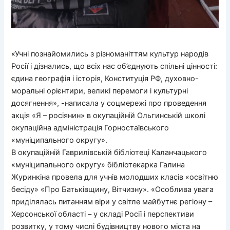
«Учні познайомились з різноманіттям культур народів
Росії і дізнались, що всіх нас об’єднують спільні цінності:
єдина географія і історія, Конституція РФ, духовно-
моральні орієнтири, великі перемоги і культурні
досягнення», -написала у соцмережі про проведення
акція «Я – росіянин» в окупаційній Ольгинській школі
окупаційна адміністрація Горностаївського
«муніципального округу».
В окупаційній Гаврилівській бібліотеці Каланчацького
«муніципального округу» бібліотекарка Галина
Журинкіна провела для учнів молодших класів «освітню
бесіду» «Про Батьківщину, Вітчизну». «Особлива увага
приділялась питанням віри у світле майбутнє регіону –
Херсонської області – у складі Росії і перспективи
розвитку, у тому числі будівництву нового міста на