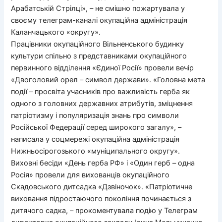
Арабатській Стрілці», – не смішно пожартувала у
своєму телеграм-каналі окупаційна адміністрація
Каланчацького «округу».
Працівники окупаційного Вільненського будинку
культури спільно з представниками окупаційного
первинного відділення «Єдиної Росії» провели вечір
«Двоголовий орел – символ держави». «Головна мета
події – просвіта учасників про важливість герба як
одного з головних державних атрибутів, зміцнення
патріотизму і популяризація знань про символи
Російської Федерації серед широкого загалу», –
написала у соцмережі окупаційна адміністрація
Нижньосірогозького «муніципального округу».
Виховні бесіди «День герба РФ» і «Один герб – одна
Росія» провели для вихованців окупаційного
Скадовського дитсадка «Дзвіночок». «Патріотичне
виховання підростаючого покоління починається з
дитячого садка, – прокоментувала подію у Телеграм