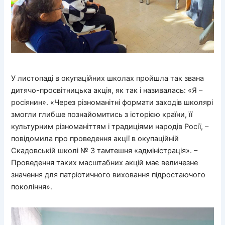
У листопаді в окупаційних школах пройшла так звана
дитячо-просвітницька акція, як так і називалась: «Я –
росіянин». «Через різноманітні формати заходів школярі
змогли глибше познайомитись з історією країни, її
культурним різноманіттям і традиціями народів Росії, –
повідомила про проведення акції в окупаційній
Скадовській школі № 3 тамтешня «адміністрація». –
Проведення таких масштабних акцій має величезне
значення для патріотичного виховання підростаючого
покоління».