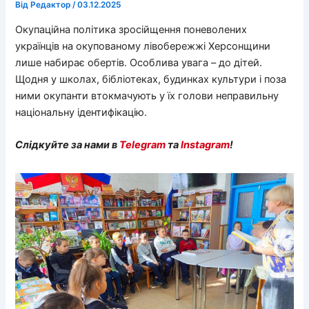
Від
Редактор
/
03.12.2025
Окупаційна політика зросійщення поневолених
українців на окупованому лівобережжі Херсонщини
лише набирає обертів. Особлива увага – до дітей.
Щодня у школах, бібліотеках, будинках культури і поза
ними окупанти втокмачують у їх голови неправильну
національну ідентифікацію.
Слідкуйте за нами в
Telegram
та
Instagram
!