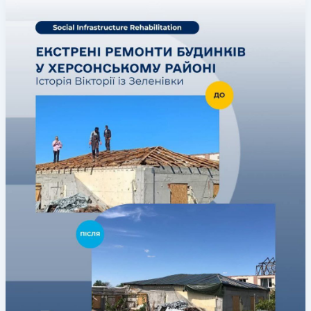
випав
перший
сніг