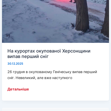
На курортах окупованої Херсонщини
випав перший сніг
30.12.2025
26 грудня в окупованому Генічеську випав перший
сніг. Невеликий, але вже наступного
На
Детальніше
курортах
окупованої
Херсонщини