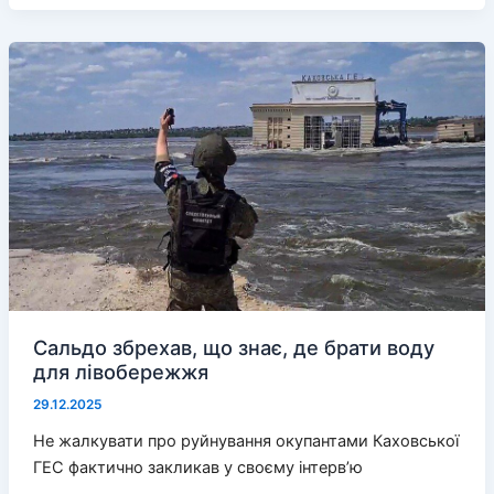
колаборантів
окупанти
стараються
про
них
не
згадувати
Сальдо збрехав, що знає, де брати воду
для лівобережжя
29.12.2025
Не жалкувати про руйнування окупантами Каховської
ГЕС фактично закликав у своєму інтерв’ю