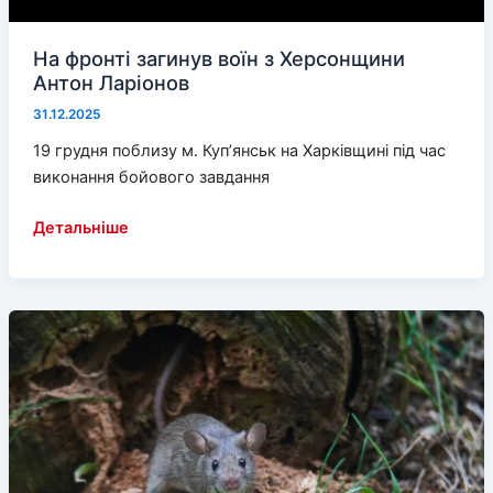
На фронті загинув воїн з Херсонщини
Антон Ларіонов
31.12.2025
19 грудня поблизу м. Куп’янськ на Харківщині під час
виконання бойового завдання
На
Детальніше
фронті
загинув
воїн
з
Херсонщини
Антон
Ларіонов