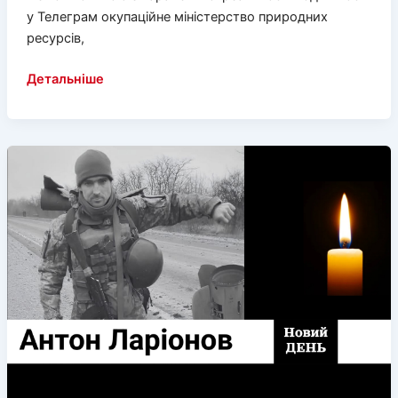
у Телеграм окупаційне міністерство природних
ресурсів,
Окупантам
Детальніше
пташку
шкода,
а
людей
–
ні