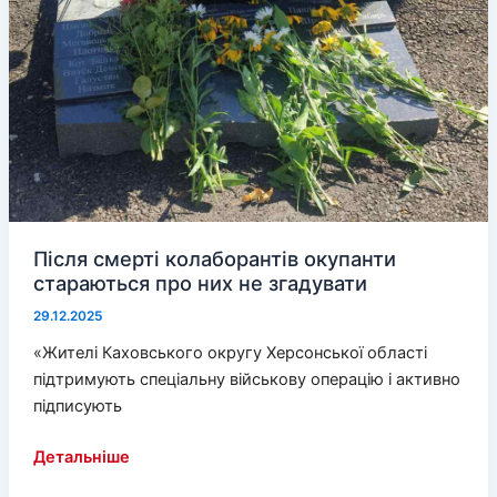
Після смерті колаборантів окупанти
стараються про них не згадувати
29.12.2025
«Жителі Каховського округу Херсонської області
підтримують спеціальну військову операцію і активно
підписують
Після
Детальніше
смерті