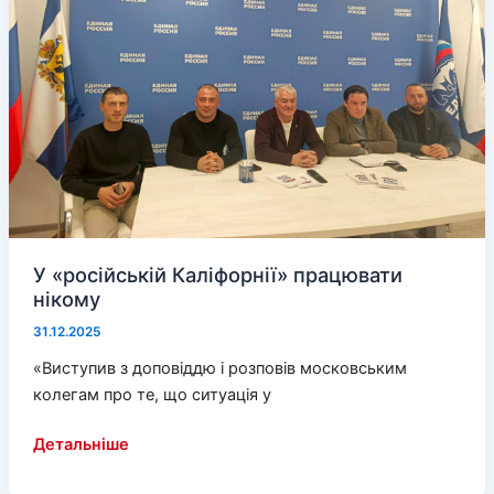
У «російській Каліфорнії» працювати
нікому
31.12.2025
«Виступив з доповіддю і розповів московським
колегам про те, що ситуація у
У
Детальніше
«російській