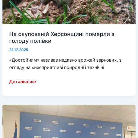
На окупованій Херсонщині померли з
голоду полівки
31.12.2025
«Достойним» називав недавно врожай зернових, з
огляду на «несприятливі природні і технічні
На
Детальніше
окупованій
Херсонщині
померли
з
голоду
полівки