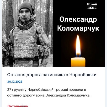
і
води
Остання дорога захисника з Чорнобаївки
30.12.2025
27 грудня у Чорнобаївській громаді провели в
останню дорогу воїна Олександра Коломарчука.
Остання
Детальніше