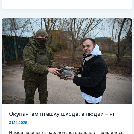
депутат
розкритикував
роботу
«міністерства
транспорту»
Окупантам пташку шкода, а людей – ні
31.12.2025
Немов новиною з паралельної реальності поділилось