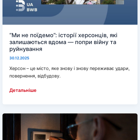
“Ми не поїдемо”: історії херсонців, які
залишаються вдома — попри війну та
руйнування
30.12.2025
Херсон – це місто, яке знову і знову переживає удари,
повернення, відбудову.
“Ми
Детальніше
не
поїдемо”:
історії
херсонців,
які
залишаються