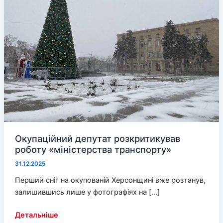
Окупаційний депутат розкритикував
роботу «міністерства транспорту»
31.12.2025
Перший сніг на окупованій Херсонщині вже розтанув,
залишившись лише у фотографіях на […]
Окупаційний
Детальніше