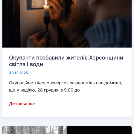
вдома
—
попри
війну
та
руйнування
Окупанти позбавили жителів Херсонщини
світла і води
30.12.2025
Окупаційне «Херсоненерго» заздалегідь повідомило,
що у неділю, 28 грудня, з 9.00 до
Окупанти
Детальніше
позбавили
жителів
Херсонщини
світла