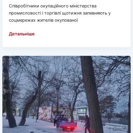
Співробітники окупаційного міністерства
промисловості і торгівлі щотижня запевняють у
соцмережах жителів окупованої
Генічанам
Детальніше
пропонують
купити
краба
за
дві
пенсії!