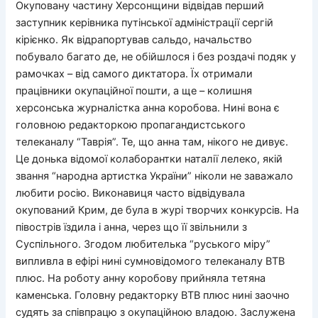
Окуповану частину Херсонщини відвідав перший
заступник керівника путінської адміністрації сергій
кірієнко. Як відрапортував сальдо, начальство
побувало багато де, не обійшлося і без роздачі подяк у
рамочках – від самого диктатора. Їх отримали
працівники окупаційної пошти, а ще – колишня
херсонська журналістка анна коробова. Нині вона є
головною редакторкою пропагандистського
телеканалу “Таврія”. Те, що анна там, нікого не дивує.
Це донька відомої колаборантки наталії лелеко, якій
звання “народна артистка України” ніколи не заважало
любити росію. Виконавиця часто відвідувала
окупований Крим, де була в журі творчих конкурсів. На
півострів їздила і анна, через що її звільнили з
Суспільного. Згодом любителька “руського міру”
випливла в ефірі нині сумновідомого телеканалу ВТВ
плюс. На роботу анну коробову прийняла тетяна
каменська. Головну редакторку ВТВ плюс нині заочно
судять за співпрацю з окупаційною владою. Заслужена