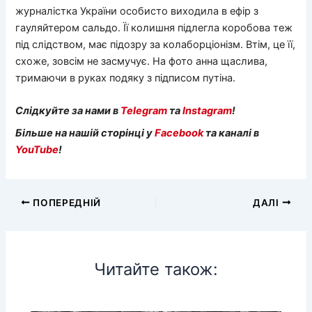
журналістка України особисто виходила в ефір з
гауляйтером сальдо. Її колишня підлегла коробова теж
під слідством, має підозру за колаборціонізм. Втім, це її,
схоже, зовсім не засмучує. На фото анна щаслива,
тримаючи в руках подяку з підписом путіна.
Слідкуйте за нами в
Telegram
та
Instagram
!
Більше на нашій сторінці у
Facebook
та каналі в
YouTube
!
ПОПЕРЕДНІЙ
ДАЛІ
Читайте також: