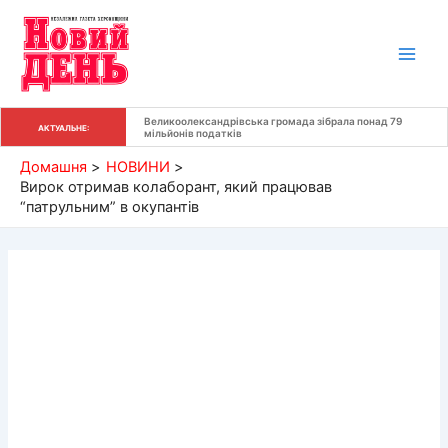
Перейти
до
вмісту
Великоолександрівська громада зібрала понад 79 
АКТУАЛЬНЕ:
мільйонів податків
Домашня
НОВИНИ
Вирок отримав колаборант, який працював
“патрульним” в окупантів