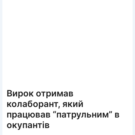
Вирок отримав
колаборант, який
працював “патрульним” в
окупантів