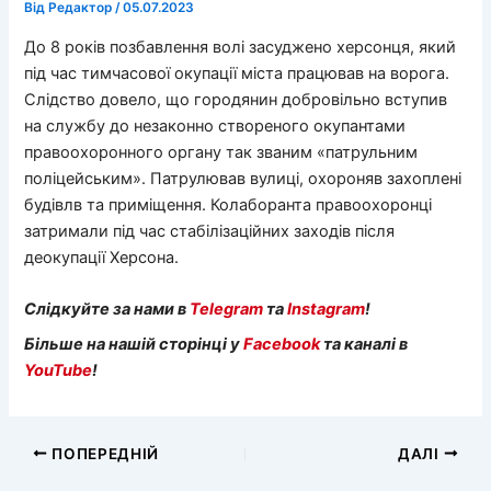
Від
Редактор
/
05.07.2023
До 8 років позбавлення волі засуджено херсонця, який
під час тимчасової окупації міста працював на ворога.
Слідство довело, що городянин добровільно вступив
на службу до незаконно створеного окупантами
правоохоронного органу так званим «патрульним
поліцейським». Патрулював вулиці, охороняв захоплені
будівлв та приміщення. Колаборанта правоохоронці
затримали під час стабілізаційних заходів після
деокупації Херсона.
Слідкуйте за нами в
Telegram
та
Instagram
!
Більше на нашій сторінці у
Facebook
та каналі в
YouTube
!
ПОПЕРЕДНІЙ
ДАЛІ