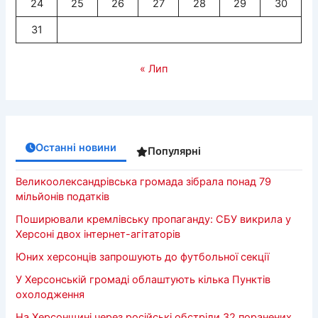
24
25
26
27
28
29
30
31
« Лип
Останні новини
Популярні
Великоолександрівська громада зібрала понад 79
мільйонів податків
Поширювали кремлівську пропаганду: СБУ викрила у
Херсоні двох інтернет-агітаторів
Юних херсонців запрошують до футбольної секції
У Херсонській громаді облаштують кілька Пунктів
охолодження
На Херсонщині через російські обстріли 32 поранених