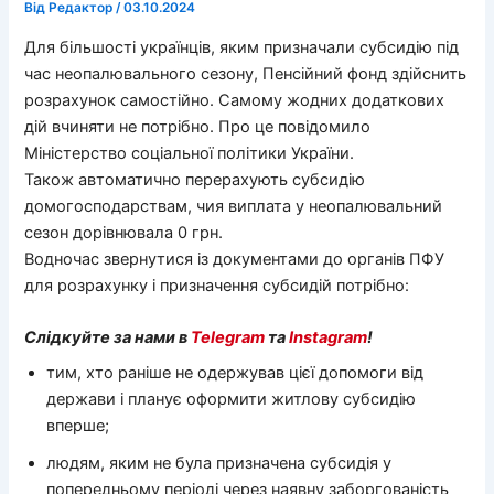
Від
Редактор
/
03.10.2024
Для більшості українців, яким призначали субсидію під
час неопалювального сезону, Пенсійний фонд здійснить
розрахунок самостійно. Самому жодних додаткових
дій вчиняти не потрібно. Про це повідомило
Міністерство соціальної політики України.
Також автоматично перерахують субсидію
домогосподарствам, чия виплата у неопалювальний
сезон дорівнювала 0 грн.
Водночас звернутися із документами до органів ПФУ
для розрахунку і призначення субсидій потрібно:
Слідкуйте за нами в
Telegram
та
Instagram
!
тим, хто раніше не одержував цієї допомоги від
держави і планує оформити житлову субсидію
вперше;
людям, яким не була призначена субсидія у
попередньому періоді через наявну заборгованість