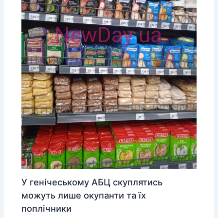
У генічеському АБЦ скуплятись
можуть лише окупанти та їх
поплічники