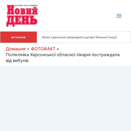
Перейти
до
вмісту
Юних херсонців запрошують до футбольної секції
АКТУАЛЬНЕ:
Домашня
ФОТОФАКТ
Поліклініка Херсонської обласної лікарні постраждала
від вибухів