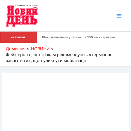
Перейти
до
вмісту
Шахраї виманили у херсонців 330 тисяч гривень
АКТУАЛЬНЕ:
Домашня
НОВИНИ
Фейк про те, що жінкам рекомендують «терміново
завагітніти», щоб уникнути мобілізації