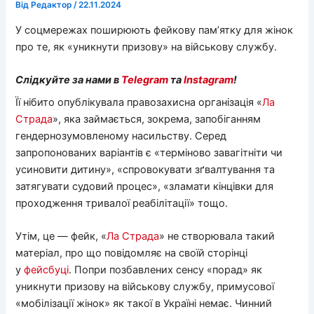
Від
Редактор
/
22.11.2024
У соцмережах поширюють фейкову пам’ятку для жінок
про те, як «уникнути призову» на військову службу.
Слідкуйте за нами в
Telegram
та
Instagram
!
Її нібито опублікувала правозахисна організація «
Ла
Страда
», яка займається, зокрема, запобіганням
гендернозумовленому насильству. Серед
запропонованих варіантів є «терміново завагітніти чи
усиновити дитину», «спровокувати зґвалтування та
затягувати судовий процес», «зламати кінцівки для
проходження тривалої реабілітації» тощо.
Утім, це — фейк, «
Ла Страда
» не створювала такий
матеріал, про що повідомляє на своїй сторінці
у
фейсбуці
. Попри позбавлених сенсу «порад» як
уникнути призову на військову службу, примусової
«мобілізації жінок» як такої в Україні немає. Чинний