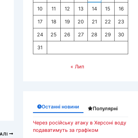
10
11
12
13
14
15
16
17
18
19
20
21
22
23
24
25
26
27
28
29
30
31
« Лип
Останні новини
Популярні
Через російську атаку в Херсоні воду
подаватимуть за графіком
АЛІ