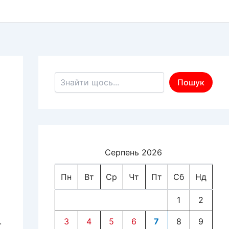
Пошук по сайту
Пошук
Серпень 2026
Пн
Вт
Ср
Чт
Пт
Сб
Нд
1
2
.
3
4
5
6
7
8
9