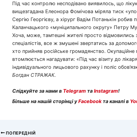
Під час контролю несподівано виявилось, що лікую
вищезгадана Елеонора Фомічова міряла тиск «упо
Сергію Георгієву, а хірург Вадім Потанькін робив п
Каланчацького «муніципального округу» Петру Му
Хоча, може, тамтешні жителі просто відмовились з
спеціалістів, все ж змушені звертатись за допомо
хто прийняв російське громадянство. Окупаційне 
втомлюється нагадувати: «Під час візиту до лікар
індивідуального лицьового рахунку і поліс обов’я
Богдан
СТРАЖАК
.
Слідкуйте за нами в
Telegram
та
Instagram
!
Більше на нашій сторінці у
Facebook
та каналі в
Yo
ПОПЕРЕДНІЙ