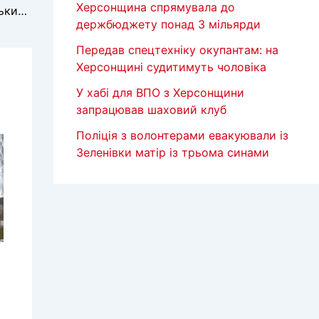
Херсонщина спрямувала до
Фейк: “На Евересті розгорнули український прапор з емблемою нацистської дивізії “Едельвейс”
держбюджету понад 3 мільярди
Передав спецтехніку окупантам: на
Херсонщині судитимуть чоловіка
У хабі для ВПО з Херсонщини
запрацював шаховий клуб
Поліція з волонтерами евакуювали із
Зеленівки матір із трьома синами