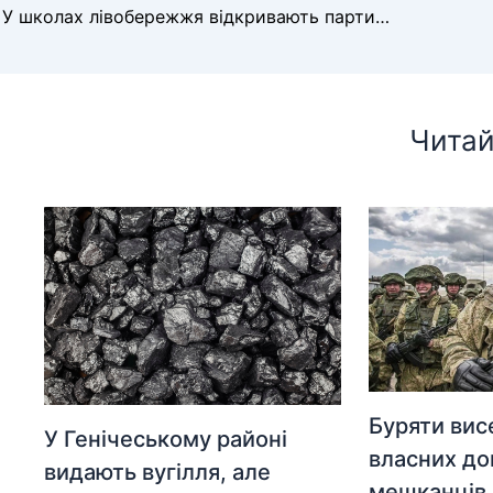
У школах лівобережжя відкривають парти ліквідованим окупантам
Читай
Буряти вис
У Генічеському районі
власних до
видають вугілля, але
мешканців 