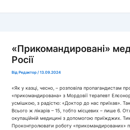
«Прикомандировані» мед
Росії
Від
Редактор
/
13.09.2024
«Як у казці, чесно, – розповіла пропагандистам п
«прикомандирована» з Мордовії терапевт Елєонора 
усмішкою, з радістю: «Доктор до нас приїхав». Таки
Всього ж лікарів – 15, тобто місцевих – лише 6. О
окупаційній медицині з допомогою приїжджих. Тим
Проконтролювати роботу «прикомандированих» пр