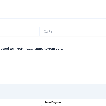
Сайт
раузері для моїх подальших коментарів.
NewDay ua