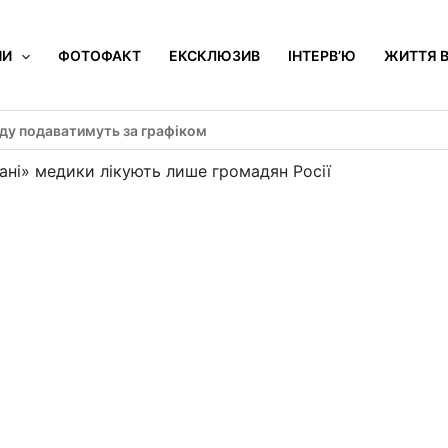
НИ
ФОТОФАКТ
ЕКСКЛЮЗИВ
ІНТЕРВ’Ю
ЖИТТЯ В
оду подаватимуть за графіком
ні» медики лікують лише громадян Росії