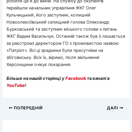
робили це й до війни. На службу до окупантів
перейшли начальник управління ЖКГ Олег
Кульчицький, його заступник, колишній
Новоолексіївський селищний голова Олександр
Бурковський та заступник міського голови з питань
ЖКГ Вадим Васильчук. Останній також був (і лишається
за реєстром) директором ГО з промовистою назвою
«Патріот». Всі ці зрадники були присутніми на
збіговиську. Всіх їх, віримо, після звільнення
Херсонщини очікує покарання.
Більше на нашій сторінці у
Facebook
та каналі в
YouTube
!
ПОПЕРЕДНІЙ
ДАЛІ