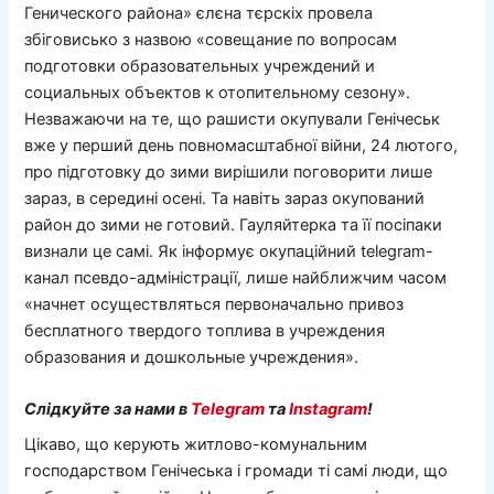
Генического района» єлєна тєрскіх провела
збіговисько з назвою «совещание по вопросам
подготовки образовательных учреждений и
социальных объектов к отопительному сезону».
Незважаючи на те, що рашисти окупували Генічеськ
вже у перший день повномасштабної війни, 24 лютого,
про підготовку до зими вирішили поговорити лише
зараз, в середині осені. Та навіть зараз окупований
район до зими не готовий. Гауляйтерка та її посіпаки
визнали це самі. Як інформує окупаційний telegram-
канал псевдо-адміністрації, лише найближчим часом
«начнет осуществляться первоначально привоз
бесплатного твердого топлива в учреждения
образования и дошкольные учреждения».
Слідкуйте за нами в
Telegram
та
Instagram
!
Цікаво, що керують житлово-комунальним
господарством Генічеська і громади ті самі люди, що