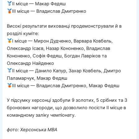
ІІ місце — Макар Федяш
ІІІ місце — Владислав Дмитренко
Високі результати вихованці продемонстрували й в
розділі куміте:
І місце — Мирон Дудченко, Варвара Ковбель,
Олександр Ісаєв, Назар Кононенко, Владислав
Кононенко, Софія Федяш, Богдан Лавріков та
Олександр Найденко
ІІ місце — Данило Капур, Захар Ковбель, Дмитро
Паламарчук, Макар Федяш
ІІІ місце — Владислав Дмитренко, Макар Федяш
У підсумку херсонці здобули 9 золотих, 5 срібних та 3
бронзових нагороди, що дозволило посісти ІІ місце в
командному заліку чемпіонату.
фото: Херсонська МВА