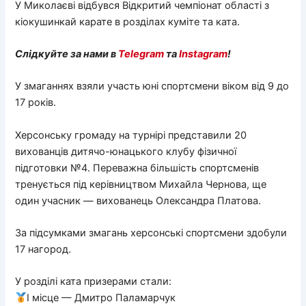
У Миколаєві відбувся Відкритий чемпіонат області з
кіокушинкай карате в розділах куміте та ката.
Слідкуйте за нами в
Telegram
та
Instagram
!
У змаганнях взяли участь юні спортсмени віком від 9 до
17 років.
Херсонську громаду на турнірі представили 20
вихованців дитячо-юнацького клубу фізичної
підготовки №4. Переважна більшість спортсменів
тренується під керівництвом Михайла Чернова, ще
один учасник — вихованець Олександра Платова.
За підсумками змагань херсонські спортсмени здобули
17 нагород.
У розділі ката призерами стали:
І місце — Дмитро Паламарчук