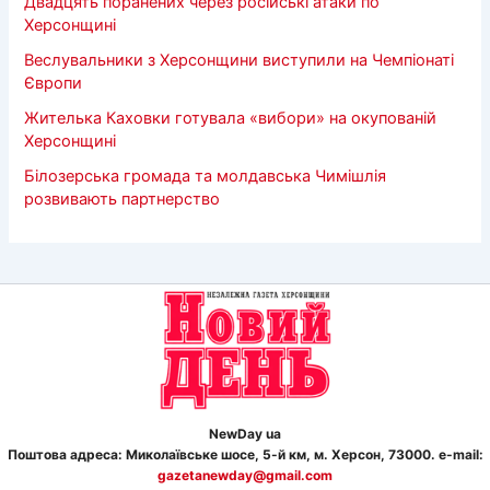
Двадцять поранених через російські атаки по
Херсонщині
Веслувальники з Херсонщини виступили на Чемпіонаті
Європи
Жителька Каховки готувала «вибори» на окупованій
Херсонщині
Білозерська громада та молдавська Чимішлія
розвивають партнерство
NewDay ua
Поштова адреса: Миколаївське шосе, 5-й км, м. Херсон, 73000. e-mail:
gazetanewday@gmail.com