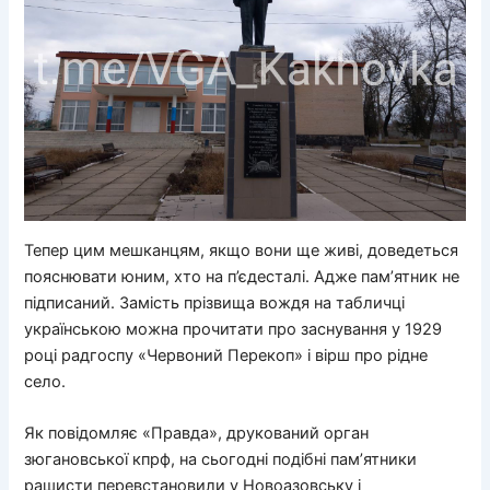
Тепер цим мешканцям, якщо вони ще живі, доведеться
пояснювати юним, хто на п’єдесталі. Адже пам’ятник не
підписаний. Замість прізвища вождя на табличці
українською можна прочитати про заснування у 1929
році радгоспу «Червоний Перекоп» і вірш про рідне
село.
Як повідомляє «Правда», друкований орган
зюгановської кпрф, на сьогодні подібні пам’ятники
рашисти перевстановили у Новоазовську і