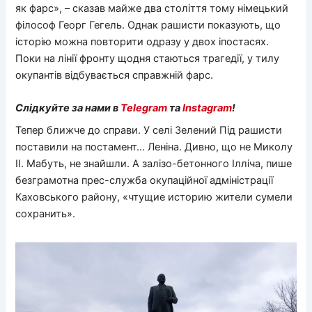
як фарс», – сказав майже два століття тому німецький
філософ Георг Гегель. Однак рашисти показують, що
історію можна повторити одразу у двох іпостасях.
Поки на лінії фронту щодня стаються трагедії, у тилу
окупантів відбувається справжній фарс.
Слідкуйте за нами в
Telegram
та
Instagram
!
Тепер ближче до справи. У селі Зелений Під рашисти
поставили на постамент… Леніна. Дивно, що не Миколу
ІІ. Мабуть, не знайшли. А залізо-бетонного Ілліча, пише
безграмотна прес-служба окупаційної адміністрації
Каховського району, «чтущие историю жители сумели
сохранить».