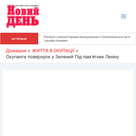
Перейти
до
вмісту
Поліція з волонтерами евакуювали із Зеленівки матір із 
АКТУАЛЬНЕ:
трьома синами
Домашня
ЖИТТЯ В ОКУПАЦІЇ
Окупанти повернули у Зелений Під пам’ятник Леніну