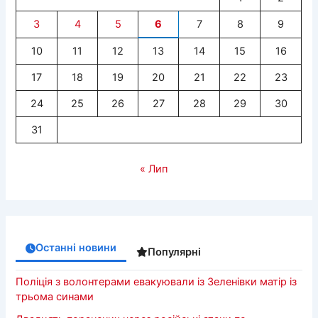
3
4
5
6
7
8
9
10
11
12
13
14
15
16
17
18
19
20
21
22
23
24
25
26
27
28
29
30
31
« Лип
Останні новини
Популярні
Поліція з волонтерами евакуювали із Зеленівки матір із
трьома синами