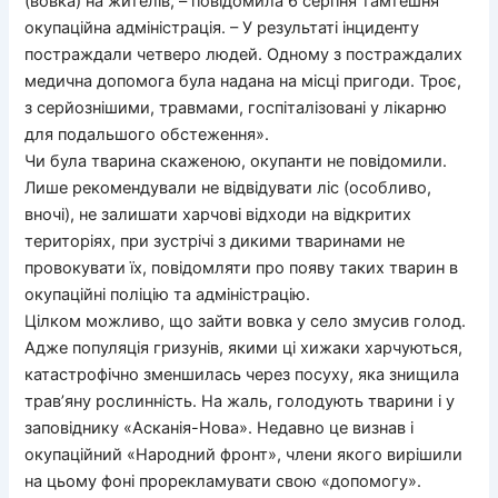
(вовка) на жителів, – повідомила 6 серпня тамтешня
окупаційна адміністрація. – У результаті інциденту
постраждали четверо людей. Одному з постраждалих
медична допомога була надана на місці пригоди. Троє,
з серйознішими, травмами, госпіталізовані у лікарню
для подальшого обстеження».
Чи була тварина скаженою, окупанти не повідомили.
Лише рекомендували не відвідувати ліс (особливо,
вночі), не залишати харчові відходи на відкритих
територіях, при зустрічі з дикими тваринами не
провокувати їх, повідомляти про появу таких тварин в
окупаційні поліцію та адміністрацію.
Цілком можливо, що зайти вовка у село змусив голод.
Адже популяція гризунів, якими ці хижаки харчуються,
катастрофічно зменшилась через посуху, яка знищила
трав’яну рослинність. На жаль, голодують тварини і у
заповіднику «Асканія-Нова». Недавно це визнав і
окупаційний «Народний фронт», члени якого вирішили
на цьому фоні прорекламувати свою «допомогу».