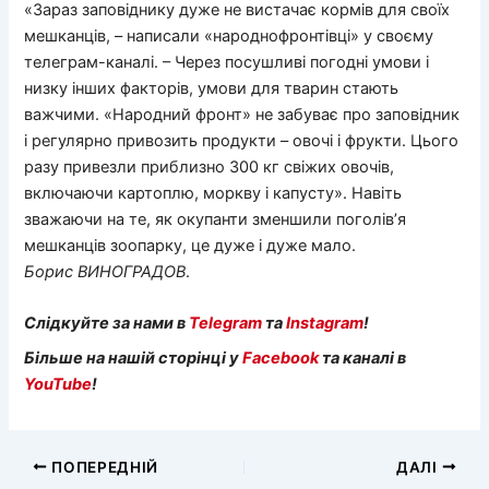
«Зараз заповіднику дуже не вистачає кормів для своїх
мешканців, – написали «народнофронтівці» у своєму
телеграм-каналі. – Через посушливі погодні умови і
низку інших факторів, умови для тварин стають
важчими. «Народний фронт» не забуває про заповідник
і регулярно привозить продукти – овочі і фрукти. Цього
разу привезли приблизно 300 кг свіжих овочів,
включаючи картоплю, моркву і капусту». Навіть
зважаючи на те, як окупанти зменшили поголів’я
мешканців зоопарку, це дуже і дуже мало.
Борис
ВИНОГРАДОВ
.
Слідкуйте за нами в
Telegram
та
Instagram
!
Більше на нашій сторінці у
Facebook
та каналі в
YouTube
!
ПОПЕРЕДНІЙ
ДАЛІ