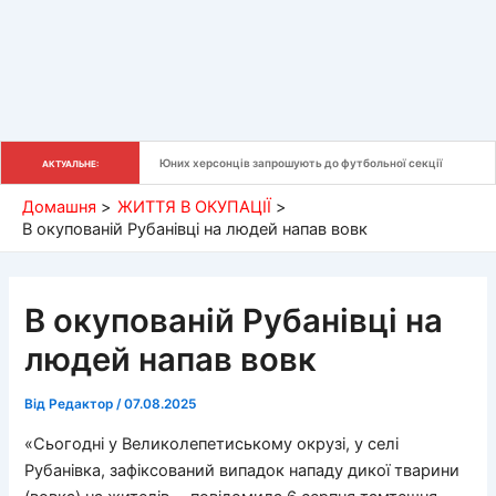
Юних херсонців запрошують до футбольної секції
АКТУАЛЬНЕ:
Домашня
ЖИТТЯ В ОКУПАЦІЇ
В окупованій Рубанівці на людей напав вовк
В окупованій Рубанівці на
людей напав вовк
Від
Редактор
/
07.08.2025
«Сьогодні у Великолепетиському окрузі, у селі
Рубанівка, зафіксований випадок нападу дикої тварини