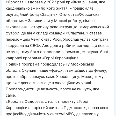
«Ярослав Фєдосєєв у 2023 році прийняв рішення, яке
кардинально змінило його життя, – повідомляє
окупаційний фонд «Защітнікі Отєчєства/Хєрсонская
область». – Залишивши у Москві роботу, сім’ю і
захоплення – історичну реконструкцію і американський
футбол, де він у складі команди «Спартанці» ставав
переможцем Чемпіонату Росії, Ярослав уклав контракт
і вирушив на СВО». Але довго робити вигляд, що воює,
не зміг, тому його оголосили переможцем окупаційної
кадрової програми «Гєроі Хєрсонщіни».
Подібна програма проводилась і у Московській
області. Окупант, пише «фонд», і там дійшов до фіналу,
проте вибрав чомусь саме Херсонщину. Може, тому,
що вже давно має місце в окупаційному уряді.
Пропагандисти це визнають, проте не пишуть, яке
саме.
«Ярослав Фєдосєєв, фіналіст проекту «Гєроі
Хєрсонщіни», корінний житель Підмосков’я, почав свою
професійну діяльність у системі МВС, де служив у