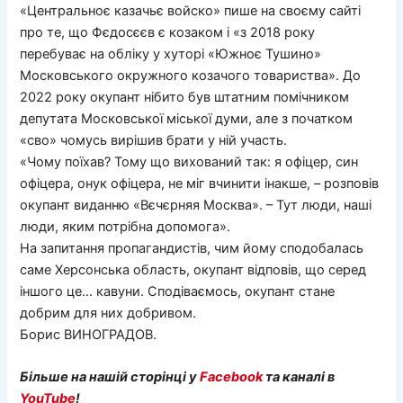
«Центральноє казачьє войско» пише на своєму сайті
про те, що Фєдосєєв є козаком і «з 2018 року
перебуває на обліку у хуторі «Южноє Тушино»
Московського окружного козачого товариства». До
2022 року окупант нібито був штатним помічником
депутата Московської міської думи, але з початком
«сво» чомусь вирішив брати у ній участь.
«Чому поїхав? Тому що вихований так: я офіцер, син
офіцера, онук офіцера, не міг вчинити інакше, – розповів
окупант виданню «Вєчєрняя Москва». – Тут люди, наші
люди, яким потрібна допомога».
На запитання пропагандистів, чим йому сподобалась
саме Херсонська область, окупант відповів, що серед
іншого це… кавуни. Сподіваємось, окупант стане
добрим для них добривом.
Борис ВИНОГРАДОВ.
Більше на нашій сторінці у
Facebook
та каналі в
YouTube
!