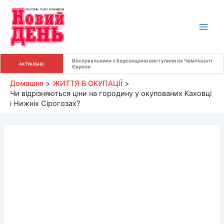
Перейти
до
вмісту
Веслувальники з Херсонщини виступили на Чемпіонаті 
АКТУАЛЬНЕ:
Європи
Домашня
ЖИТТЯ В ОКУПАЦІЇ
Чи відрізняються ціни на городину у окупованих Каховці
і Нижніх Сірогозах?