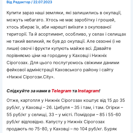
Від
Редактор
/
22.07.2023
Купити зараз наші земляки, які залишились в окупації,
можуть небагато. Хтось не має заробітку і грошей,
хтось збирає їх, аби нарешті виїхати з окупованої
території. Та й асортимент, особливо, у селах і селищах
не такий великий, як був до окупації. Але сезонні (і не
лише) овочі і фрукти купують майже всі. Давайте
порівняємо ціни на городину у Каховці і Нижніх
Сірогозах. Для цього послугуємось свіжими даними
фейкової адміністрації Каховського району і сайту
«Нижні Сірогози.City».
Слідкуйте за нами в
Telegram
та
Instagram
!
Отже, картопля у Нижніх Сірогозах коштує від 15 до 35
руб/кг, у Каховці – 26. Цибуля – 35 і там, і там. Огірки –
55 руб/кг у селищі, 33 – у місті. Помідори – 85 і 55-60
руб/кг відповідно. Капусту у Нижніх Сірогозах
продають по 75-80, у Каховці – по 104 руб/кг. Буряк