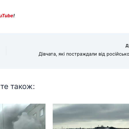
uTube
!
Д
те також: