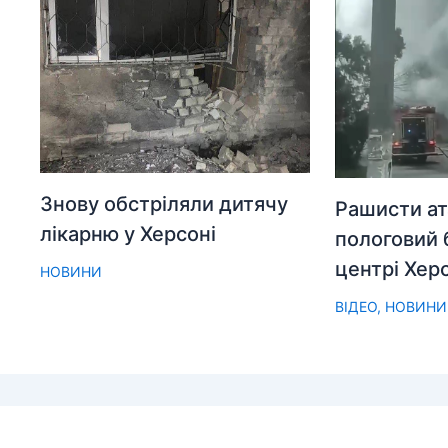
Знову обстріляли дитячу
Рашисти ат
лікарню у Херсоні
пологовий 
центрі Хер
НОВИНИ
ВІДЕО
,
НОВИНИ