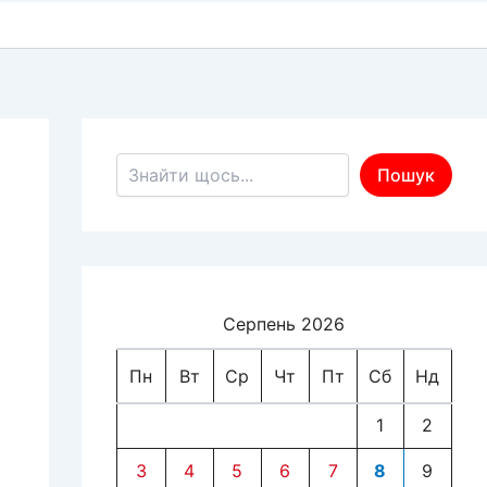
Пошук по сайту
Пошук
Серпень 2026
Пн
Вт
Ср
Чт
Пт
Сб
Нд
1
2
3
4
5
6
7
8
9