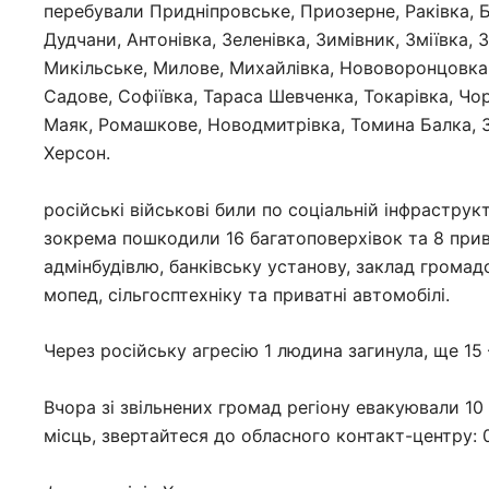
перебували Придніпровське, Приозерне, Раківка, Бе
Дудчани, Антонівка, Зеленівка, Зимівник, Зміївка, 
Микільське, Милове, Михайлівка, Нововоронцовка,
Садове, Софіївка, Тараса Шевченка, Токарівка, Чо
Маяк, Ромашкове, Новодмитрівка, Томина Балка, Зо
Херсон.
російські військові били по соціальній інфраструк
зокрема пошкодили 16 багатоповерхівок та 8 прив
адмінбудівлю, банківську установу, заклад громад
мопед, сільгосптехніку та приватні автомобілі.
Через російську агресію 1 людина загинула, ще 15 
Вчора зі звільнених громад регіону евакуювали 10
місць, звертайтеся до обласного контакт-центру: 0