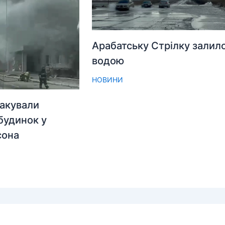
Арабатську Стрілку залил
водою
НОВИНИ
акували
будинок у
сона