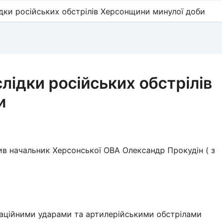
ідки російських обстрілів Херсонщини минулої доби
слідки російських обстрілів
и
в начальник Херсонської ОВА Олександр Прокудін ( з
аційними ударами та артилерійськими обстрілами