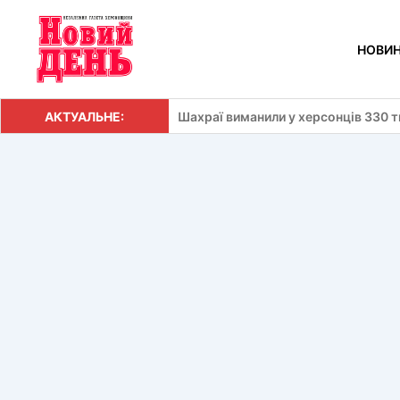
Перейти
до
НОВИ
вмісту
АКТУАЛЬНЕ:
Шахраї виманили у херсонців 330 т