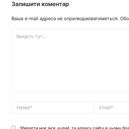
Залишити коментар
Ваша e-mail адреса не оприлюднюватиметься.
Обо
Введіть
тут...
Назва*
Email*
Зберегти моє ім'я, e-mail, та адресу сайту в цьому б