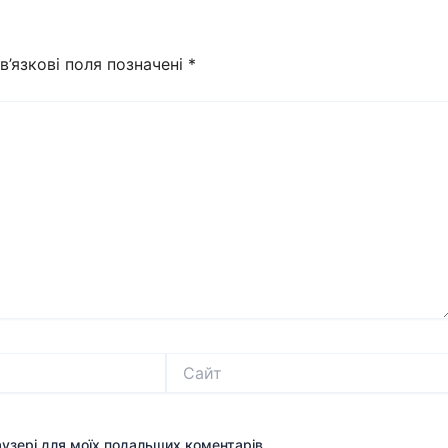
в’язкові поля позначені
*
Сайт
раузері для моїх подальших коментарів.