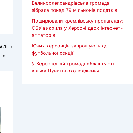
Великоолександрівська громада
зібрала понад 79 мільйонів податків
Поширювали кремлівську пропаганду:
СБУ викрила у Херсоні двох інтернет-
агітаторів
Юних херсонців запрошують до
АЛІ
футбольної секції
Дівчата, які постраждали від російського обстрілу дитячого майданчика, у тяжкому стані
У Херсонській громаді облаштують
кілька Пунктів охолодження