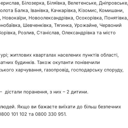
рислав, Білозерка, Біляївка, Велетенське, Дніпровське
Золота Балка, Іванівка, Качкарівка, Кізомис, Комишани,
 Новокаїри, Новоолександрівка, Осокорівка, Понятівка,
рнобаївка, Шевченківка, Тягинка, Урожайне, Червоний
рівка, Розлив, Станіслав, Олександрівка та місто
турі; житлових кварталах населених пунктів області,
атних будинків. Також окупанти понівечили
ського харчування, газопровід, господарську споруду,
– дістали поранення, з них – 2 дитини.
 людей. Якщо ви бажаєте виїхати до більш безпечних
800 101 102 та 0800 330 951.