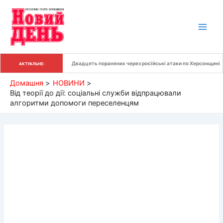
Перейти
до
вмісту
Двадцять поранених через російські атаки по Херсонщині
АКТУАЛЬНЕ:
Домашня
НОВИНИ
Від теорії до дії: соціальні служби відпрацювали
алгоритми допомоги переселенцям