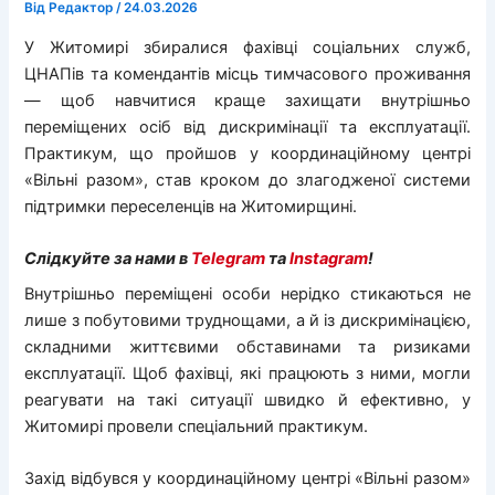
Від
Редактор
/
24.03.2026
У Житомирі збиралися фахівці соціальних служб,
ЦНАПів та комендантів місць тимчасового проживання
— щоб навчитися краще захищати внутрішньо
переміщених осіб від дискримінації та експлуатації.
Практикум, що пройшов у координаційному центрі
«Вільні разом», став кроком до злагодженої системи
підтримки переселенців на Житомирщині.
Слідкуйте за нами в
Telegram
та
Instagram
!
Внутрішньо переміщені особи нерідко стикаються не
лише з побутовими труднощами, а й із дискримінацією,
складними життєвими обставинами та ризиками
експлуатації. Щоб фахівці, які працюють з ними, могли
реагувати на такі ситуації швидко й ефективно, у
Житомирі провели спеціальний практикум.
Захід відбувся у координаційному центрі «Вільні разом»