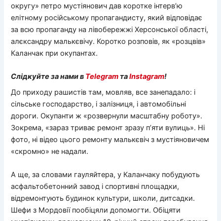
округу» петро мустіянович дав коротке інтерв’ю
елітному російському пропагандисту, який відповідає
за всю пропаганду на лівобережжі Херсонської області,
алєксандру малькєвічу. Коротко розповів, як «розцвів»
Каланчак при окупантах.
Слідкуйте за нами в
Telegram
та
Instagram
!
До приходу рашистів там, мовляв, все занепадало: і
сільське господарство, і залізниця, і автомобільні
дороги. Окупанти ж «розвернули масштабну роботу».
Зокрема, «зараз триває ремонт зразу п’яти вулиць». Ні
фото, ні відео цього ремонту малькєвіч з мустіяновичем
«скромно» не надали.
А ще, за словами гауляйтера, у Каланчаку побудують
асфальтобетонний завод і спортивні площадки,
відремонтують будинок культури, школи, дитсадки.
Шефи з Мордовії пообіцяли допомогти. Обіцяти