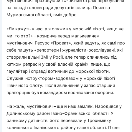
мустіянович, враховуючи 10-річний страж перебування
на посаді голови ради депутатів селища Печенга
Мурманської області, вміє добре.
«Як кажуть у нас, а я служив у морській піхоті, якщо не
ми, то хто?» – козирнув перед малькевичем
мустіянович. Ресурс «Проект», який ведуть, як самі про
себе пишуть «репортери і журналісти-розслідувачі, які
створили вільні ЗМІ у Росії, але тепер опинились під
катком репресій у своїй власній країні», пише, що
гауляйтер і справді дотичний до морської піхоти.
Служив інструктором-водолазом у морській піхоті
Північного флоту. Після звільнення у запас старший
прапорщик був командиром воєнізованої охорони.
На жаль, мустіянович – ще й наш земляк. Народився у
Долинському районі Івано-Франківської області. У
ранньому дитинстві його перевезли у Трохимівку
колишнього Іванівського району нашої області. Після