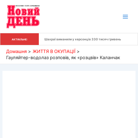
Перейти
до
вмісту
Шахраї виманили у херсонців 330 тисяч гривень
АКТУАЛЬНЕ:
Домашня
ЖИТТЯ В ОКУПАЦІЇ
Гауляйтер-водолаз розповів, як «розцвів» Каланчак