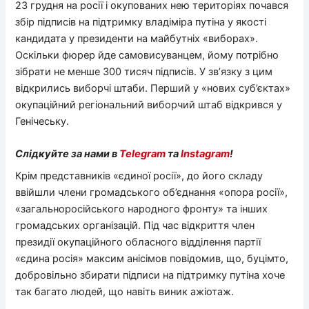
23 грудня на росії і окупованих нею територіях почався
збір підписів на підтримку владіміра путіна у якості
кандидата у президенти на майбутніх «виборах».
Оскільки фюрер йде самовисуванцем, йому потрібно
зібрати не менше 300 тисяч підписів. У зв’язку з цим
відкрились виборчі штаби. Перший у «нових суб’єктах»
окупаційний регіональний виборчий штаб відкрився у
Генічеську.
Слідкуйте за нами в
Telegram
та
Instagram
!
Крім представників «єдиної росії», до його складу
ввійшли члени громадського об’єднання «опора росії»,
«загальноросійського народного фронту» та інших
громадських організацій. Під час відкриття член
президії окупаційного обласного відділення партії
«єдина росія» максим анісімов повідомив, що, буцімто,
добровільно збирати підписи на підтримку путіна хоче
так багато людей, що навіть виник ажіотаж.