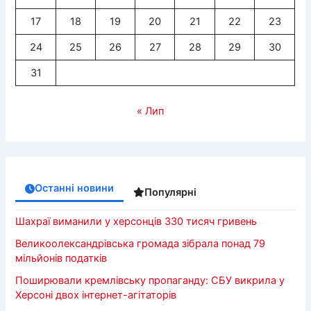
17
18
19
20
21
22
23
24
25
26
27
28
29
30
31
« Лип
Останні новини
Популярні
Шахраї виманили у херсонців 330 тисяч гривень
Великоолександрівська громада зібрала понад 79
мільйонів податків
Поширювали кремлівську пропаганду: СБУ викрила у
Херсоні двох інтернет-агітаторів