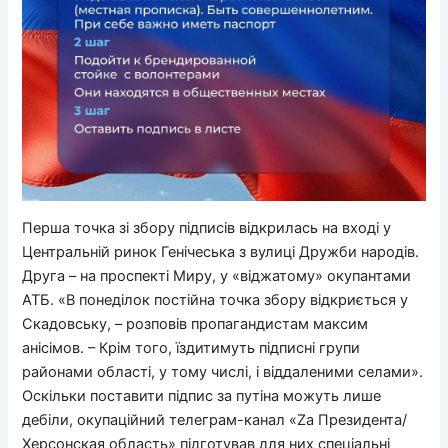
Перша точка зі збору підписів відкрилась на вході у
Центральній ринок Генічеська з вулиці Дружби народів.
Друга – на проспекті Миру, у «віджатому» окупантами
АТБ. «В понеділок постійна точка збору відкриється у
Скадовську, – розповів пропагандистам максим
анісімов. – Крім того, їздитимуть підписні групи
районами області, у тому числі, і віддаленими селами».
Оскільки поставити підпис за путіна можуть лише
дебіли, окупаційний телеграм-канал «Zа Президента/
Херсонская область» підготував для них спеціальні