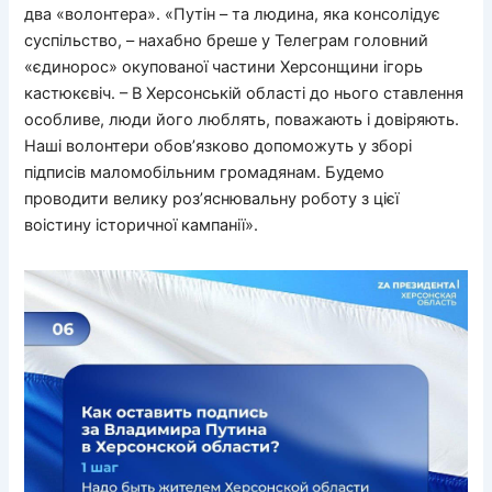
два «волонтера». «Путін – та людина, яка консолідує
суспільство, – нахабно бреше у Телеграм головний
«єдинорос» окупованої частини Херсонщини ігорь
кастюкєвіч. – В Херсонській області до нього ставлення
особливе, люди його люблять, поважають і довіряють.
Наші волонтери обов’язково допоможуть у зборі
підписів маломобільним громадянам. Будемо
проводити велику роз’яснювальну роботу з цієї
воістину історичної кампанії».