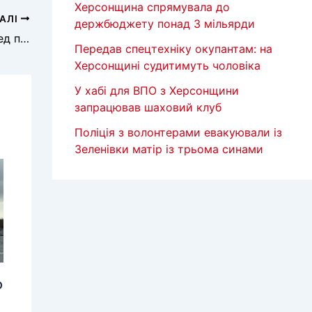
Херсонщина спрямувала до
АЛІ
держбюджету понад 3 мільярди
Освітянки Херсонської громади — серед переможниць національної премії
Передав спецтехніку окупантам: на
Херсонщині судитимуть чоловіка
У хабі для ВПО з Херсонщини
запрацював шаховий клуб
Поліція з волонтерами евакуювали із
Зеленівки матір із трьома синами
о