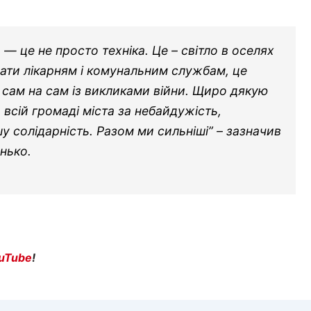
— це не просто техніка. Це – світло в оселях
вати лікарням і комунальним службам, це
 сам на сам із викликами війни. Щиро дякую
 всій громаді міста за небайдужість,
шу солідарність. Разом ми сильніші” – зазначив
нько.
uTube
!