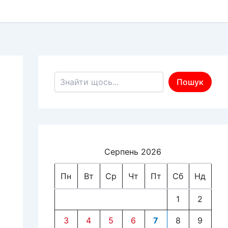
Пошук по сайту
Пошук
Серпень 2026
Пн
Вт
Ср
Чт
Пт
Сб
Нд
1
2
3
4
5
6
7
8
9