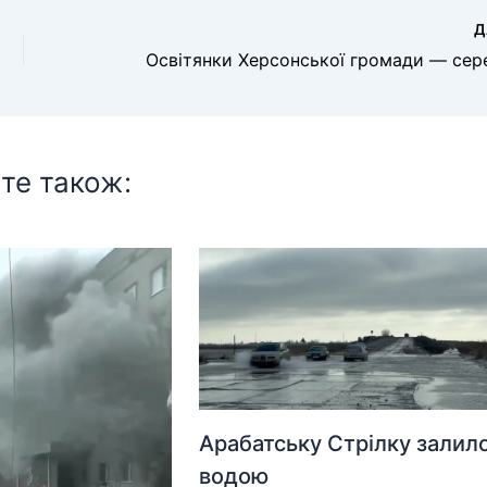
Д
те також:
Арабатську Стрілку залил
водою