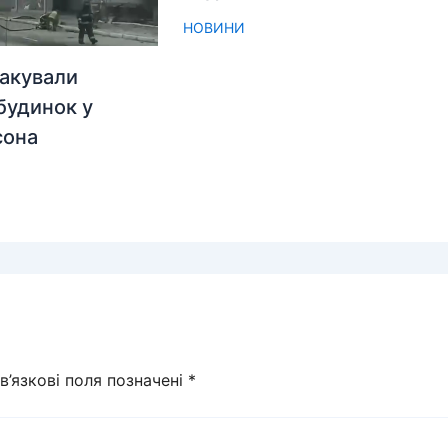
НОВИНИ
акували
будинок у
сона
в’язкові поля позначені
*