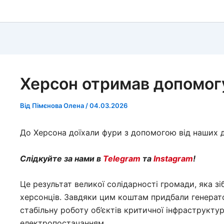
Херсон отримав допомогу
Від
Пімєнова Олена
/
04.03.2026
До Херсона доїхали фури з допомогою від наших др
Слідкуйте за нами в
Telegram
та
Instagram
!
Це результат великої солідарності громади, яка з
херсонців. Завдяки цим коштам придбали генерато
стабільну роботу об’єктів критичної інфраструктур
електропостачанням.