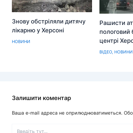
Знову обстріляли дитячу
Рашисти ат
лікарню у Херсоні
пологовий 
центрі Хер
НОВИНИ
ВІДЕО
,
НОВИНИ
Залишити коментар
Ваша e-mail адреса не оприлюднюватиметься.
Обо
Введіть
тут...