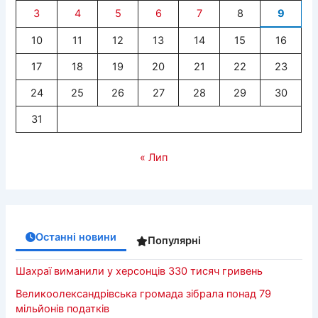
3
4
5
6
7
8
9
10
11
12
13
14
15
16
17
18
19
20
21
22
23
24
25
26
27
28
29
30
31
« Лип
Останні новини
Популярні
Шахраї виманили у херсонців 330 тисяч гривень
Великоолександрівська громада зібрала понад 79
мільйонів податків