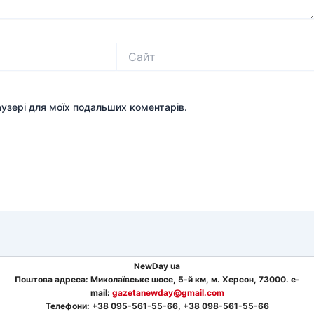
Сайт
раузері для моїх подальших коментарів.
NewDay ua
Поштова адреса: Миколаївське шосе, 5-й км, м. Херсон, 73000. e-
mail:
gazetanewday@gmail.com
Телефон
и
: +38 095-561-55-66, +38 098-561-55-66