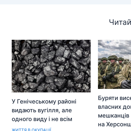
Читай
Буряти вис
У Генічеському районі
власних до
видають вугілля, але
мешканців 
одного виду і не всім
на Херсонщ
ЖИТТЯ В ОКУПАЦІЇ