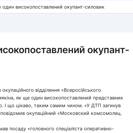
е один високопоставлений окупант-силовик
исокопоставлений окупант-
а окупаційного відділення «Всеросійського
мякіна, як ще один високопоставлений представник
. І що цікаво, таким самим чином. «У ДТП загинув
 – повідомив окупаційний «Московский комсомолец.
мав посаду «головного спеціаліста оперативно-