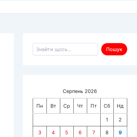
Пошук по сайту
Пошук
Серпень 2026
Пн
Вт
Ср
Чт
Пт
Сб
Нд
1
2
3
4
5
6
7
8
9