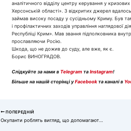
аналітичного відділу центру керування у кризових
Херсонській області». З відкритих джерел вдалос
займав високу посаду у сусідньому Криму. Був там
і профілактичних заходів управління наглядової ді
Республіці Крим». Мав звання підполковника внутр
прославляючи Росію.
Шкода, що не дожив до суду, але вже, як є.
Борис ВИНОГРАДОВ.
Слідкуйте за нами в
Telegram
та
Instagram
!
Більше на нашій сторінці у
Facebook
та каналі в
Yo
ПОПЕРЕДНІЙ
Окупанти роблять вигляд, що допомагають сім’ям загиблих колаборантів