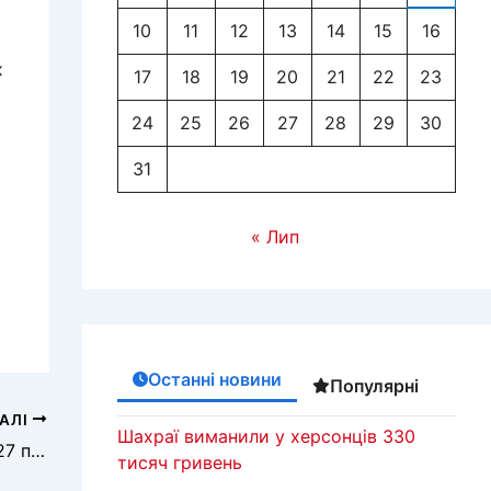
10
11
12
13
14
15
16
х
17
18
19
20
21
22
23
24
25
26
27
28
29
30
31
« Лип
Останні новини
Популярні
АЛІ
Шахраї виманили у херсонців 330
На Херсонщині цьогоріч запрацювали 27 підрозділів пожежної охорони
тисяч гривень