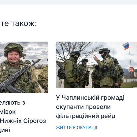
те також:
У Чаплинській громаді
еляють з
окупанти провели
мівок
фільтраційний рейд
Нижніх Сірогоз
ЖИТТЯ В ОКУПАЦІЇ
ині