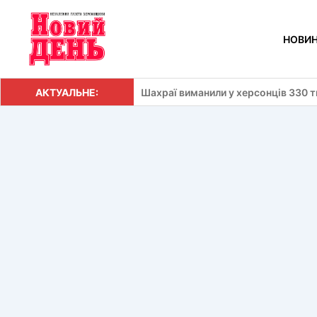
Перейти
до
НОВИ
вмісту
АКТУАЛЬНЕ:
Шахраї виманили у херсонців 330 т