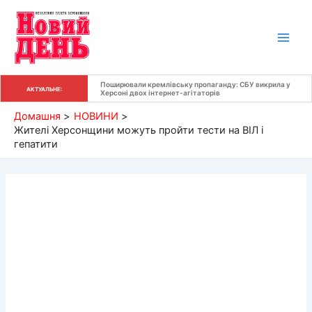
Перейти
до
вмісту
Поширювали кремлівську пропаганду: СБУ викрила у 
АКТУАЛЬНЕ:
Херсоні двох інтернет-агітаторів
Домашня
НОВИНИ
Жителі Херсонщини можуть пройти тести на ВІЛ і
гепатити