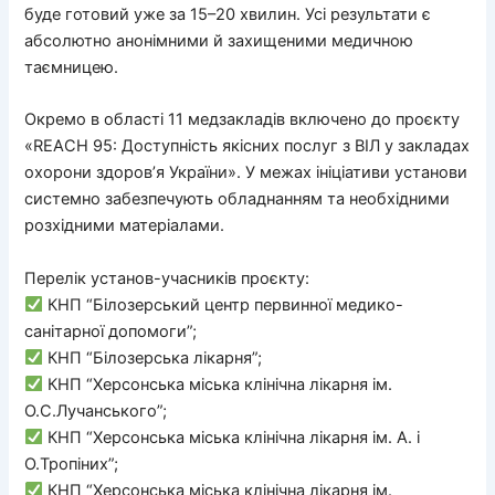
буде готовий уже за 15–20 хвилин. Усі результати є
абсолютно анонімними й захищеними медичною
таємницею.
Окремо в області 11 медзакладів включено до проєкту
«REACH 95: Доступність якісних послуг з ВІЛ у закладах
охорони здоров’я України». У межах ініціативи установи
системно забезпечують обладнанням та необхідними
розхідними матеріалами.
Перелік установ-учасників проєкту:
КНП “Білозерський центр первинної медико-
санітарної допомоги”;
КНП “Білозерська лікарня”;
КНП “Херсонська міська клінічна лікарня ім.
О.С.Лучанського”;
КНП “Херсонська міська клінічна лікарня ім. А. і
О.Тропіних”;
КНП “Херсонська міська клінічна лікарня ім.