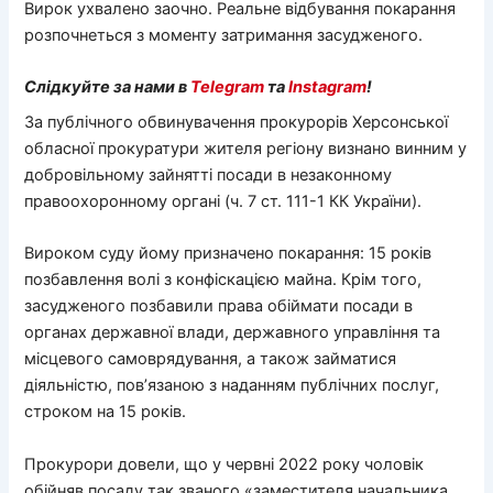
Вирок ухвалено заочно. Реальне відбування покарання
розпочнеться з моменту затримання засудженого.
Слідкуйте за нами в
Telegram
та
Instagram
!
За публічного обвинувачення прокурорів Херсонської
обласної прокуратури жителя регіону визнано винним у
добровільному зайнятті посади в незаконному
правоохоронному органі (ч. 7 ст. 111-1 КК України).
Вироком суду йому призначено покарання: 15 років
позбавлення волі з конфіскацією майна. Крім того,
засудженого позбавили права обіймати посади в
органах державної влади, державного управління та
місцевого самоврядування, а також займатися
діяльністю, пов’язаною з наданням публічних послуг,
строком на 15 років.
Прокурори довели, що у червні 2022 року чоловік
обійняв посаду так званого «заместителя начальника