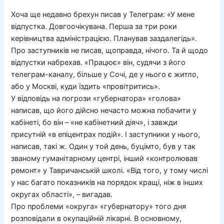
Хоча ще недавно брехун писав у Телеграм: «У мене
відпустка. Довгоочікувана. Перша за три роки
керівництва адміністрацією. Планував заздалегідь».
Про заступників не писав, щоправда, нічого. Та й щодо
відпустки набрехав. «Працює» він, судячи з його
телеграм-каналу, більше у Сочі, де у нього є житло,
або у Москві, куди їздить «провітритись».
У відповідь на погрози «губернатора» «голова»
написав, що його дійсно нечасто можна побачити у
кабінеті, бо він – «не кабінетний діяч», і завжди
присутній «в епіцентрах подій». І заступники у нього,
написав, такі ж. Один у той день, буцімто, був у так
званому гуманітарному центрі, інший «контролював
ремонт» у Тавричанській школі. «Від того, у тому числі
у нас багато показників на порядок кращі, ніж в інших
округах області», – вигадав.
Про проблеми «округа» «губернатору» того дня
розповідали в окупаційній лікарні. В основному,