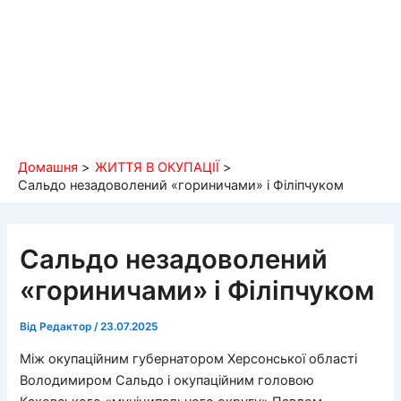
Домашня
ЖИТТЯ В ОКУПАЦІЇ
Сальдо незадоволений «гориничами» і Філіпчуком
Сальдо незадоволений
«гориничами» і Філіпчуком
Від
Редактор
/
23.07.2025
Між окупаційним губернатором Херсонської області
Володимиром Сальдо і окупаційним головою