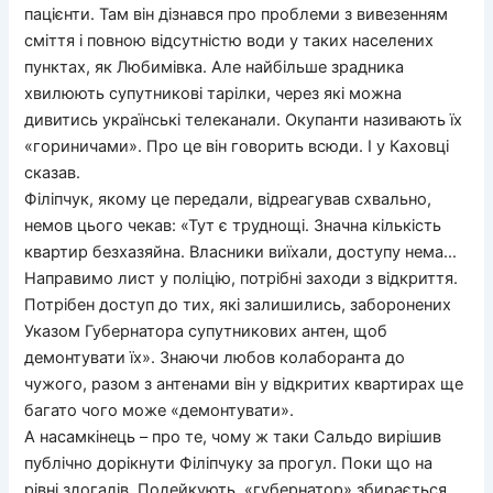
пацієнти. Там він дізнався про проблеми з вивезенням
сміття і повною відсутністю води у таких населених
пунктах, як Любимівка. Але найбільше зрадника
хвилюють супутникові тарілки, через які можна
дивитись українські телеканали. Окупанти називають їх
«гориничами». Про це він говорить всюди. І у Каховці
сказав.
Філіпчук, якому це передали, відреагував схвально,
немов цього чекав: «Тут є труднощі. Значна кількість
квартир безхазяйна. Власники виїхали, доступу нема…
Направимо лист у поліцію, потрібні заходи з відкриття.
Потрібен доступ до тих, які залишились, заборонених
Указом Губернатора супутникових антен, щоб
демонтувати їх». Знаючи любов колаборанта до
чужого, разом з антенами він у відкритих квартирах ще
багато чого може «демонтувати».
А насамкінець – про те, чому ж таки Сальдо вирішив
публічно дорікнути Філіпчуку за прогул. Поки що на
рівні здогадів. Подейкують, «губернатор» збирається