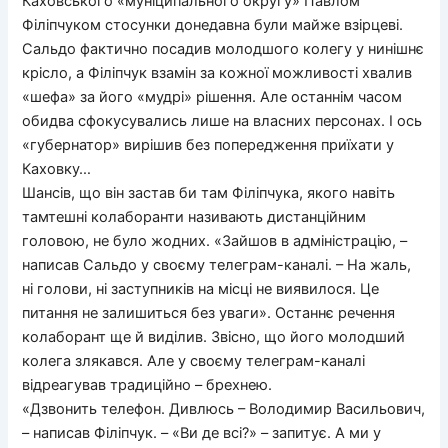
Каховського «муніципального округу» Павлом
Філіпчуком стосунки донедавна були майже взірцеві.
Сальдо фактично посадив молодшого колегу у нинішнє
крісло, а Філіпчук взамін за кожної можливості хвалив
«шефа» за його «мудрі» рішення. Але останнім часом
обидва сфокусувались лише на власних персонах. І ось
«губернатор» вирішив без попередження приїхати у
Каховку…
Шансів, що він застав би там Філіпчука, якого навіть
тамтешні колаборанти називають дистанційним
головою, не було жодних. «Зайшов в адміністрацію, –
написав Сальдо у своєму телеграм-каналі. – На жаль,
ні голови, ні заступників на місці не виявилося. Це
питання не залишиться без уваги». Останнє речення
колаборант ще й виділив. Звісно, що його молодший
колега злякався. Але у своєму телеграм-каналі
відреагував традиційно – брехнею.
«Дзвонить телефон. Дивлюсь – Володимир Васильович,
– написав Філіпчук. – «Ви де всі?» – запитує. А ми у