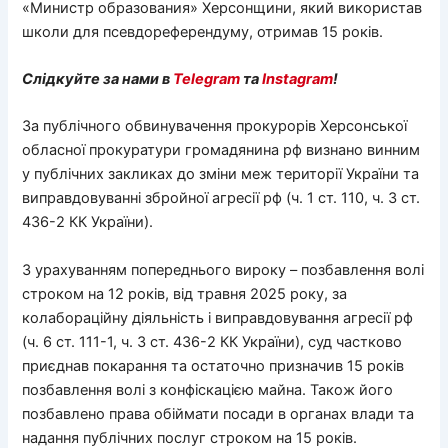
«Министр образования» Херсонщини, який використав
школи для псевдореферендуму, отримав 15 років.
Слідкуйте за нами в
Telegram
та
Instagram
!
За публічного обвинувачення прокурорів Херсонської
обласної прокуратури громадянина рф визнано винним
у публічних закликах до зміни меж території України та
виправдовуванні збройної агресії рф (ч. 1 ст. 110, ч. 3 ст.
436-2 КК України).
З урахуванням попереднього вироку – позбавлення волі
строком на 12 років, від травня 2025 року, за
колабораційну діяльність і виправдовування агресії рф
(ч. 6 ст. 111-1, ч. 3 ст. 436-2 КК України), суд частково
приєднав покарання та остаточно призначив 15 років
позбавлення волі з конфіскацією майна. Також його
позбавлено права обіймати посади в органах влади та
надання публічних послуг строком на 15 років.