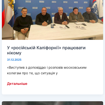
У «російській Каліфорнії» працювати
нікому
31.12.2025
«Виступив з доповіддю і розповів московським
колегам про те, що ситуація у
У
Детальніше
«російській
Каліфорнії»
працювати