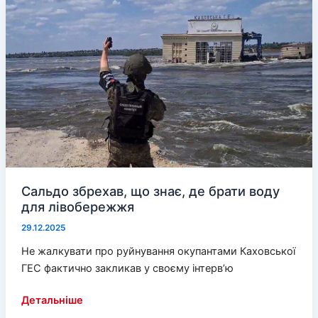
стараються
про
них
не
згадувати
Сальдо збрехав, що знає, де брати воду
для лівобережжя
29.12.2025
Не жалкувати про руйнування окупантами Каховської
ГЕС фактично закликав у своєму інтерв’ю
Сальдо
Детальніше
збрехав,