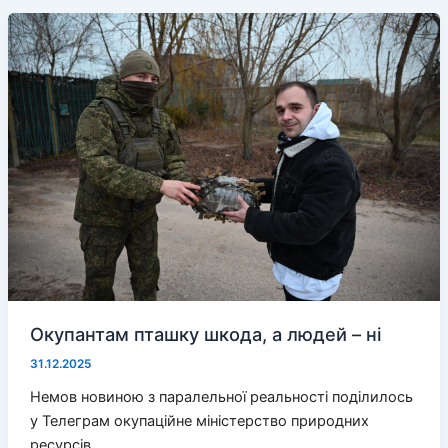
роботу
«міністерства
транспорту»
Окупантам пташку шкода, а людей – ні
31.12.2025
Немов новиною з паралельної реальності поділилось
у Телеграм окупаційне міністерство природних
ресурсів,