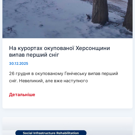
На курортах окупованої Херсонщини
випав перший сніг
30.12.2025
26 грудня в окупованому Генічеську випав перший
сніг. Невеликий, але вже наступного
На
Детальніше
курортах
окупованої
Херсонщини
випав
перший