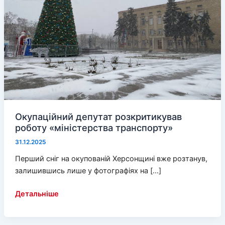
Окупаційний депутат розкритикував
роботу «міністерства транспорту»
31.12.2025
Перший сніг на окупованій Херсонщині вже розтанув,
залишившись лише у фотографіях на […]
Окупаційний
Детальніше
депутат
розкритикував