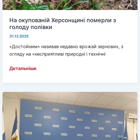
На окупованій Херсонщині померли з
голоду полівки
31.12.2025
«Достойним» називав недавно врожай зернових, з
огляду на «несприятливі природні і технічні
На
Детальніше
окупованій
Херсонщині
померли
з
голоду
полівки