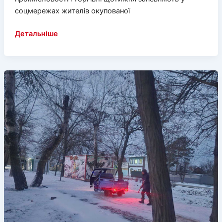
соцмережах жителів окупованої
Генічанам
Детальніше
пропонують
купити
краба
за
дві
пенсії!