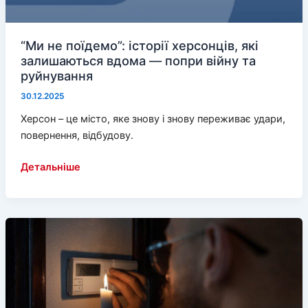
“Ми не поїдемо”: історії херсонців, які
залишаються вдома — попри війну та
руйнування
30.12.2025
Херсон – це місто, яке знову і знову переживає удари,
повернення, відбудову.
“Ми
Детальніше
не
поїдемо”:
історії
херсонців,
які
залишаються
вдома
—