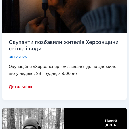
попри
війну
та
руйнування
Окупанти позбавили жителів Херсонщини
світла і води
30.12.2025
Окупаційне «Херсоненерго» заздалегідь повідомило,
що у неділю, 28 грудня, з 9.00 до
Окупанти
Детальніше
позбавили
жителів
Херсонщини
світла
і
води