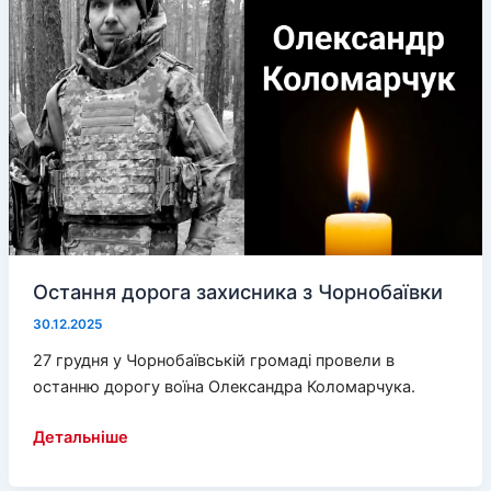
Остання дорога захисника з Чорнобаївки
30.12.2025
27 грудня у Чорнобаївській громаді провели в
останню дорогу воїна Олександра Коломарчука.
Остання
Детальніше
дорога
захисника