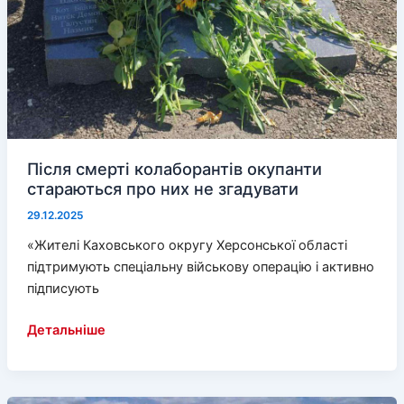
Після смерті колаборантів окупанти
стараються про них не згадувати
29.12.2025
«Жителі Каховського округу Херсонської області
підтримують спеціальну військову операцію і активно
підписують
Після
Детальніше
смерті
колаборантів
окупанти