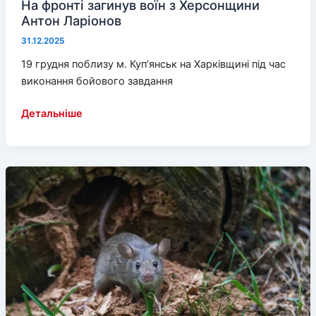
На фронті загинув воїн з Херсонщини
Антон Ларіонов
31.12.2025
19 грудня поблизу м. Куп’янськ на Харківщині під час
виконання бойового завдання
На
Детальніше
фронті
загинув
воїн
з
Херсонщини
Антон
Ларіонов