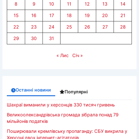
8
9
10
11
12
13
14
15
16
17
18
19
20
21
22
23
24
25
26
27
28
29
30
31
« Лис
Січ »
Останні новини
Популярні
Шахраї виманили у херсонців 330 тисяч гривень
Великоолександрівська громада зібрала понад 79
мільйонів податків
Поширювали кремлівську пропаганду: СБУ викрила у
Херсоні двох інтернет-агітаторів