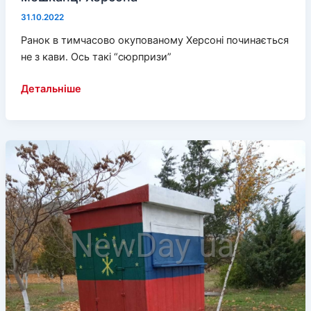
31.10.2022
Ранок в тимчасово окупованому Херсоні починається
не з кави. Ось такі “сюрпризи”
Страшні
Детальніше
знахідки
демонструють
мешканці
Херсона