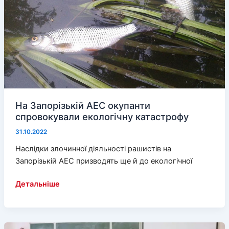
облаштовують
укріплення
На Запорізькій АЕС окупанти
спровокували екологічну катастрофу
31.10.2022
Наслідки злочинної діяльності рашистів на
Запорізькій АЕС призводять ще й до екологічної
На
Детальніше
Запорізькій
АЕС
окупанти