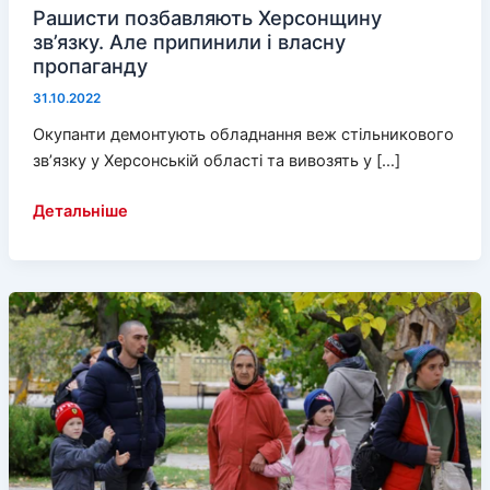
Рашисти позбавляють Херсонщину
зв’язку. Але припинили і власну
пропаганду
31.10.2022
Окупанти демонтують обладнання веж стільникового
зв’язку у Херсонській області та вивозять у […]
Рашисти
Детальніше
позбавляють
Херсонщину
зв’язку.
Але
припинили
і
власну
пропаганду