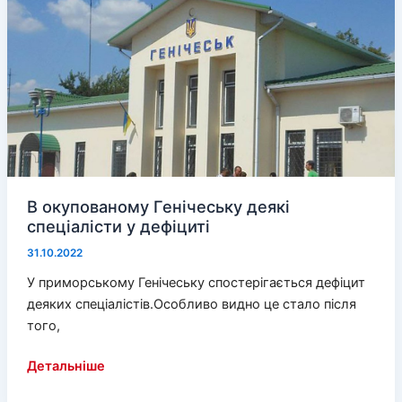
Херсонщині
В окупованому Генічеську деякі
спеціалісти у дефіциті
31.10.2022
У приморському Генічеську спостерігається дефіцит
деяких спеціалістів.Особливо видно це стало після
того,
В
Детальніше
окупованому