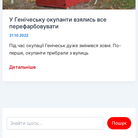
У Генічеську окупанти взялись все
перефарбовувати
31.10.2022
Під час окупації Генічеськ дуже змінився зовні. По-
перше, окупанти прибрали з вулиць
У
Детальніше
Генічеську
окупанти
взялись
все
перефарбовувати
Пошук по сайту
Пошук