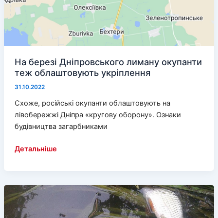
На березі Дніпровського лиману окупанти
теж облаштовують укріплення
31.10.2022
Схоже, російські окупанти облаштовують на
лівобережжі Дніпра «кругову оборону». Ознаки
будівництва загарбниками
На
Детальніше
березі
Дніпровського
лиману
окупанти
теж