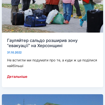
Гауляйтер сальдо розширив зону
“евакуації” на Херсонщині
31.10.2022
Не встигли ми подумати про те, а куди ж це поділися
найбільші
Гауляйтер
Детальніше
сальдо
розширив
зону
“евакуації”
на