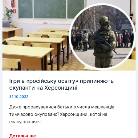
спровокували
екологічну
катастрофу
Ігри в «російську освіту» припиняють
окупанти на Херсонщині
31.10.2022
Дуже прорахувалися батьки з числа мешканців
тимчасово окупованої Херсонщини, котрі не
евакуювалися
Ігри
Детальніше