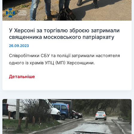
У Херсоні за торгівлю зброєю затримали
священника московського патріархату
26.09.2023
Співробітники СБУ та поліції затримали настоятеля
одного із храмів УПЦ (МП) Херсонщини.
У
Детальніше
Херсоні
за
торгівлю
зброєю
затримали
священника
московського
патріархату