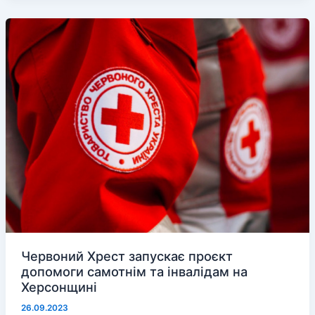
доріг
Херсонщини,
але
лише
їх
розбивають
Червоний Хрест запускає проєкт
допомоги самотнім та інвалідам на
Херсонщині
26.09.2023