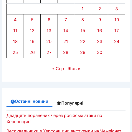
1
2
3
4
5
6
7
8
9
10
11
12
13
14
15
16
17
18
19
20
21
22
23
24
25
26
27
28
29
30
« Сер
Жов »
Останні новини
Популярні
Двадцять поранених через російські атаки по
Херсонщині
Веслувальники з Херсонщини виступили на Чемпіонаті