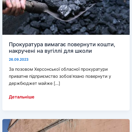
Прокуратура вимагає повернути кошти,
накручені на вугіллі для школи
26.09.2023
За позовом Херсонської обласної прокуратури
приватне підприємство зобов’язано повернути у
держбюджет майже […]
Прокуратура
Детальніше
вимагає
повернути
кошти,
накручені