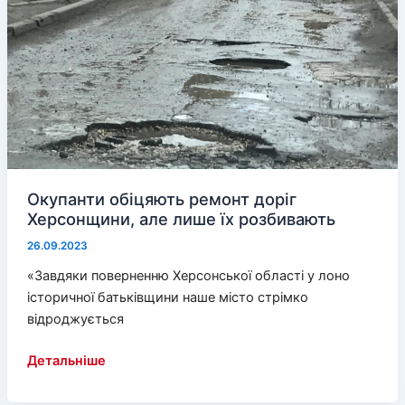
Окупанти обіцяють ремонт доріг
Херсонщини, але лише їх розбивають
26.09.2023
«Завдяки поверненню Херсонської області у лоно
історичної батьківщини наше місто стрімко
відроджується
Окупанти
Детальніше
обіцяють
ремонт