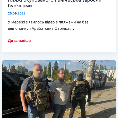
бур’янами
26.09.2023
У мережі з’явилось відео з пляжами на базі
відпочинку «Арабатська Стрілка» у
Пляжі
Детальніше
окупованого
Генічеська
заросли
бур’янами