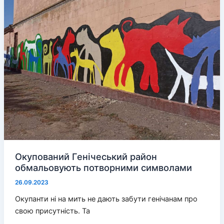
на
вугіллі
для
школи
Окупований Генічеський район
обмальовують потворними символами
26.09.2023
Окупанти ні на мить не дають забути генічанам про
свою присутність. Та