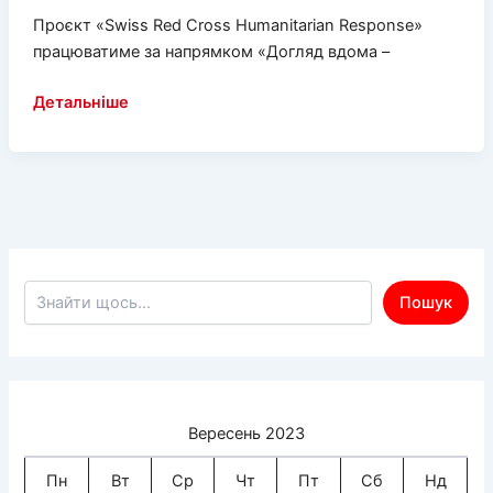
Проєкт «Swiss Red Cross Humanitarian Response»
працюватиме за напрямком «Догляд вдома –
Червоний
Детальніше
Хрест
запускає
проєкт
допомоги
самотнім
та
інвалідам
Пошук по сайту
Пошук
на
Херсонщині
Вересень 2023
Пн
Вт
Ср
Чт
Пт
Сб
Нд