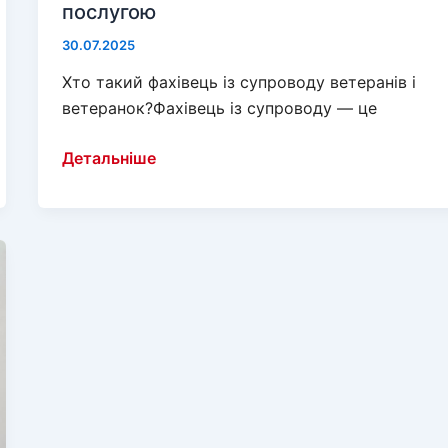
послугою
30.07.2025
Хто такий фахівець із супроводу ветеранів і
ветеранок?Фахівець із супроводу — це
Фахівець
Детальніше
із
супроводу
ветеранів:
хто
вони,
де
їх
знайти,
як
скористатися
послугою