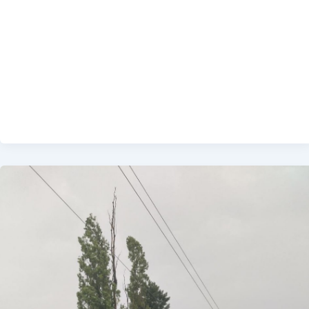
буде
його
заступниця