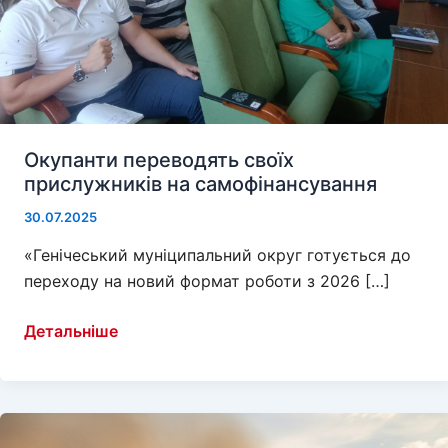
Окупанти переводять своїх
прислужників на самофінансування
30.07.2025
«Генічеський муніципальний округ готується до
переходу на новий формат роботи з 2026 […]
Окупанти
Детальніше
переводять
своїх
прислужників
на