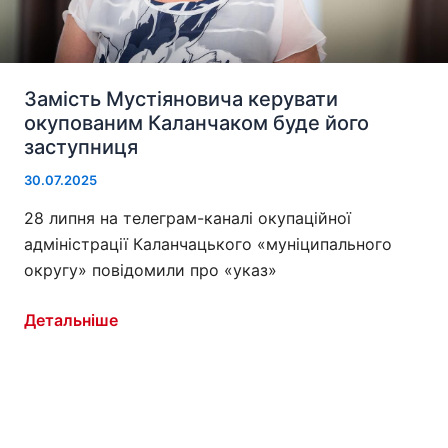
Замість Мустіяновича керувати
окупованим Каланчаком буде його
заступниця
30.07.2025
28 липня на телеграм-каналі окупаційної
адміністрації Каланчацького «муніципального
округу» повідомили про «указ»
Замість
Детальніше
Мустіяновича
керувати
окупованим
Каланчаком