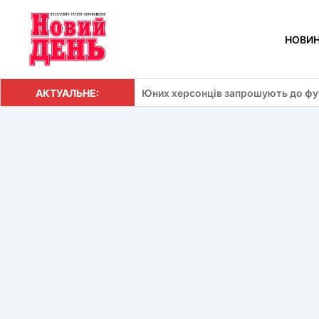
Перейти
до
НОВИ
вмісту
АКТУАЛЬНЕ:
Юних херсонців запрошують до фут