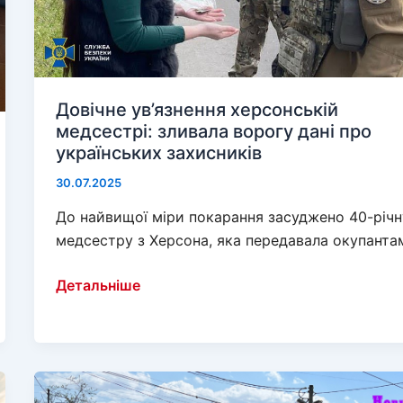
Довічне ув’язнення херсонській
медсестрі: зливала ворогу дані про
українських захисників
30.07.2025
До найвищої міри покарання засуджено 40-річн
медсестру з Херсона, яка передавала окупанта
Довічне
Детальніше
ув’язнення
херсонській
медсестрі:
зливала
ворогу