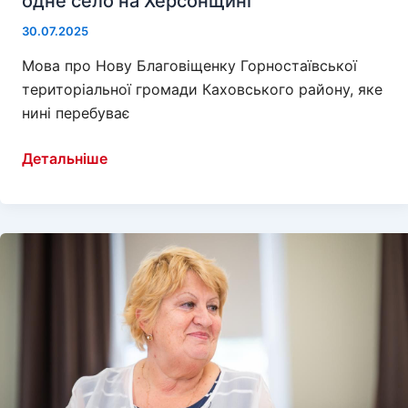
одне село на Херсонщині
30.07.2025
Мова про Нову Благовіщенку Горностаївської
територіальної громади Каховського району, яке
нині перебуває
Жертвою
Детальніше
російської
агресії
стало
ще
одне
село
на
Херсонщині