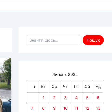
Пошук по сайту
Пошук
Липень 2025
Пн
Вт
Ср
Чт
Пт
Сб
Нд
1
2
3
4
5
6
7
8
9
10
11
12
13