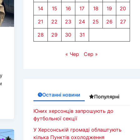
14
15
16
17
18
19
20
21
22
23
24
25
26
27
28
29
30
31
« Чер
Сер »
у
м
Останні новини
Популярні
Юних херсонців запрошують до
футбольної секції
У Херсонській громаді облаштують
кілька Пунктів охолодження