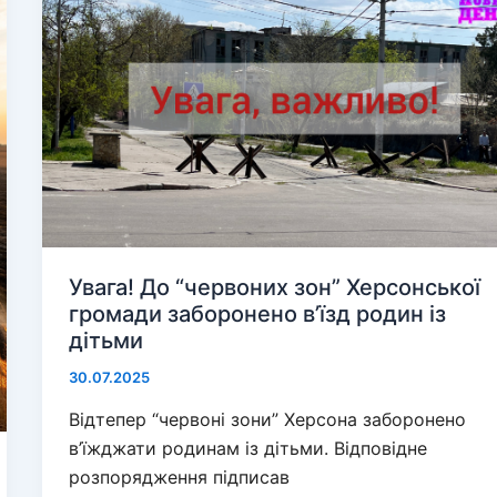
дані
про
українських
захисників
Увага! До “червоних зон” Херсонської
громади заборонено в’їзд родин із
дітьми
30.07.2025
Відтепер “червоні зони” Херсона заборонено
в’їжджати родинам із дітьми. Відповідне
розпорядження підписав