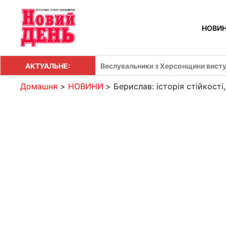
Перейти
до
НОВИ
вмісту
АКТУАЛЬНЕ:
Веслувальники з Херсонщини висту
Домашня
НОВИНИ
Берислав: історія стійкост