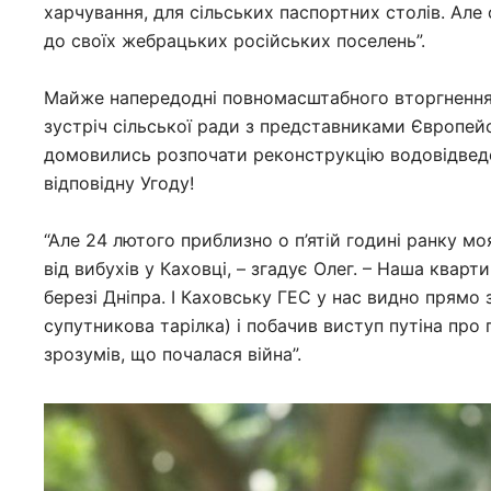
харчування, для сільських паспортних столів. Але
до своїх жебрацьких російських поселень”.
Майже напередодні повномасштабного вторгнення,
зустріч сільської ради з представниками Європейс
домовились розпочати реконструкцію водовідведен
відповідну Угоду!
“Але 24 лютого приблизно о п’ятій годині ранку м
від вибухів у Каховці, – згадує Олег. – Наша квар
березі Дніпра. І Каховську ГЕС у нас видно прямо
супутникова тарілка) і побачив виступ путіна про 
зрозумів, що почалася війна”.