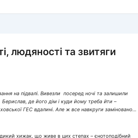
ті, людяності та звитяги
ування на підвалі. Вивезли посеред ночі та залишили
 Берислав, де його дім і куди йому треба йти –
аховської ГЕС вдалині. Але ж все навкруги заміновано…
дикий хижак, що живе в цих степах – єнотоподібний