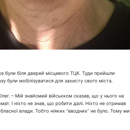
 вже були біля дверей місцевого ТЦК. Туди прийшли
азу були мобілізуватися для захисту свого міста.
 Олег. – Мій знайомий військком сказав, що у нього на
мат. І ніхто не знав, що робити далі. Ніхто не отримав
обласної влади. Тобто ніяких “вводних” не було. Тому ми