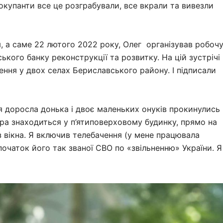
 окупанти все це розграбували, все вкрали та вивезли
 а саме 22 лютого 2022 року, Олег організував робоч
ького банку реконструкції та розвитку. На цій зустрічі
ня у двох селах Бериславського району. І підписали
оя доросла донька і двоє маленьких онуків прокинулись
тира знаходиться у п’ятиповерховому будинку, прямо на
 з вікна. Я включив телебачення (у мене працювала
початок його так званої СВО по «звільненню» України. Я