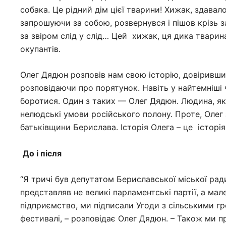
собака. Це рідний дім цієї тварини! Хижак, здавалос
запрошуючи за собою, розвернувся і пішов крізь з
за звіром слід у слід… Цей хижак, ця дика тварин
окупантів.
Олег Дядюн розповів нам свою історію, довіривши
розповідаючи про порятунок. Навіть у найтемніші 
боротися. Один з таких — Олег Дядюн. Людина, яка
нелюдські умови російського полону. Проте, Олег зб
батьківщини Берислава. Історія Олега – це історі
До і після
“Я тричі був депутатом Бериславської міської рад
представляв не великі парламентські партії, а мале
підприємство, ми підписали Угоди з сільськими г
фестивалі, – розповідає Олег Дядюн. – Також ми 