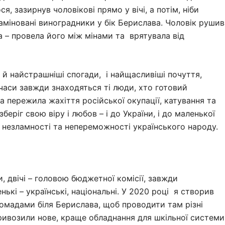
я, зазирнув чоловікові прямо у вічі, а потім, ніби
аміновані виноградники у бік Берислава. Чоловік рушив
а – провела його між мінами та врятувала від
 й найстрашніші спогади, і найщасливіші почуття,
часи завжди знаходяться ті люди, хто готовий
 пережила жахіття російської окупації, катування та
еріг свою віру і любов – і до України, і до маленької
я незламності та непереможності українського народу.
и, двічі – головою бюджетної комісії, завжди
нькі – українські, національні. У 2020 році я створив
ромадами біля Берислава, щоб проводити там різні
привозили нове, краще обладнання для шкільної системи