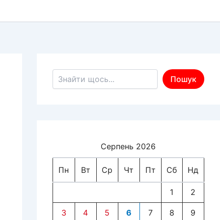
Пошук по сайту
Пошук
Серпень 2026
Пн
Вт
Ср
Чт
Пт
Сб
Нд
1
2
3
4
5
6
7
8
9