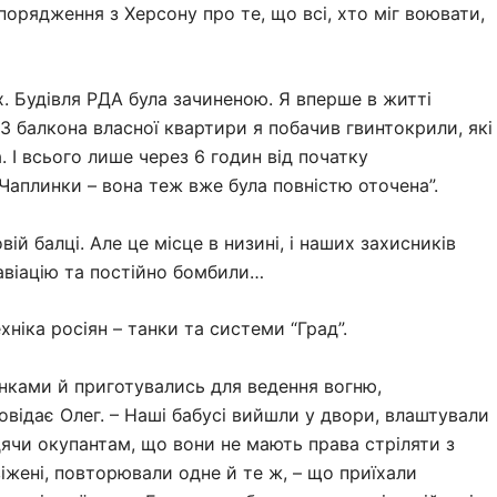
орядження з Херсону про те, що всі, хто міг воювати,
х. Будівля РДА була зачиненою. Я вперше в житті
 З балкона власної квартири я побачив гвинтокрили, які
. І всього лише через 6 годин від початку
Чаплинки – вона теж вже була повністю оточена”.
ій балці. Але це місце в низині, і наших захисників
авіацію та постійно бомбили…
ніка росіян – танки та системи “Град”.
нками й приготувались для ведення вогню,
овідає Олег. – Наші бабусі вийшли у двори, влаштували
одячи окупантам, що вони не мають права стріляти з
віжені, повторювали одне й те ж, – що приїхали