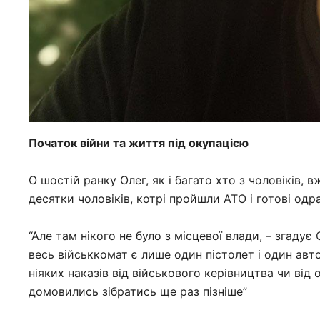
Початок війни та життя під окупацією
О шостій ранку Олег, як і багато хто з чоловіків,
десятки чоловіків, котрі пройшли АТО і готові одр
“Але там нікого не було з місцевої влади, – згадує
весь військкомат є лише один пістолет і один авто
ніяких наказів від військового керівництва чи від 
домовились зібратись ще раз пізніше”