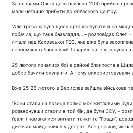
За словами Олега десь близько 11.00 прийшло розп
мали негайно прибути до обласного центру.
“Але треба ж було щось організовувати й на місця
побачив, що таке безвладдя… – розповідає Олег. –
літали над Каховської ГЕС, яка вже була захоплена
повномасштабної війни! Товариш зателефонував з 
25 лютого почалися бої в районі блокпоста в Шилов
добре бачили окупанти. А тому використовували 
Вже 25-26 лютого в Берислав зайшла військова тех
“Вони стали на позиції прямо між житловими буди
розвернувши стволи в той бік, де були ЗСУ, – розп
ґвалт і намагалися вигнати танки та “Гради”, дов
дитячих майданчиків у дворах. Але росіяни, як на