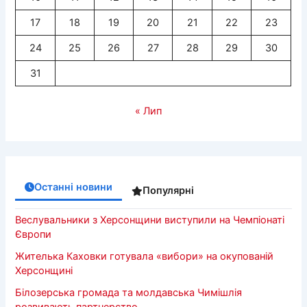
17
18
19
20
21
22
23
24
25
26
27
28
29
30
31
« Лип
Останні новини
Популярні
Веслувальники з Херсонщини виступили на Чемпіонаті
Європи
Жителька Каховки готувала «вибори» на окупованій
Херсонщині
Білозерська громада та молдавська Чимішлія
розвивають партнерство