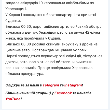
завдала авіаударів 10 керованими авіабомбами по
Херсонщині.
У Херсоні пошкоджено багатоквартирні та приватні
будинки.
Близько 00:50, ворог здійснив артилерійський обстріл
обласного центру. Унаслідок цього загинула 42-річна
жінка, яка перебувала у будівлі.
Близько 06:00 росіяни скинули вибухівку з дрона на
цивільне авто. Постраждав 60-річний чоловік.
Наразі проводяться першочергові слідчі дії, фіксуються
докази, встановлюються всі обставини вчинення
воєнних злочинів. Про це повідомила Херсонська
обласна прокуратура.
Слідкуйте за нами в
Telegram
та
Instagram
!
Більше на нашій сторінці у
Facebook
та каналі в
YouTube
!