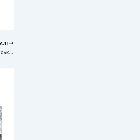
АЛІ
На Херсонщині за добу внаслідок російських атак 3 людей загинули та 8 поранені