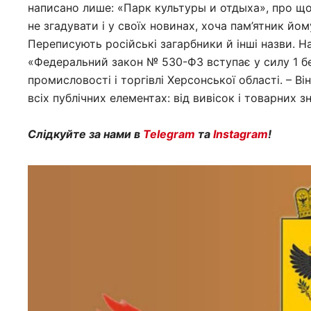
написано лише: «Парк культуры и отдыха», про що
не згадувати і у своїх новинах, хоча пам’ятник йо
Переписують російські загарбники й інші назви. Н
«Федеральний закон № 530-ФЗ вступає у силу 1 бе
промисловості і торгівлі Херсонської області. – В
всіх публічних елементах: від вивісок і товарних з
Слідкуйте за нами в
Telegram
та
Instagram
!