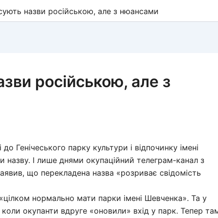
сують назви російською, але з нюансами
зви російською, але з
 до Генічеського парку культури і відпочинку імені
и назву. І лише днями окупаційний телеграм-канал з
явив, що перекладена назва «розриває свідомість
 «цілком нормально мати парки імені Шевченка». Та у
, коли окупанти вдруге «оновили» вхід у парк. Тепер та