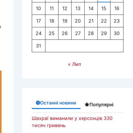
10
11
12
13
14
15
16
17
18
19
20
21
22
23
о
24
25
26
27
28
29
30
31
« Лип
Останні новини
Популярні
Шахраї виманили у херсонців 330
тисяч гривень