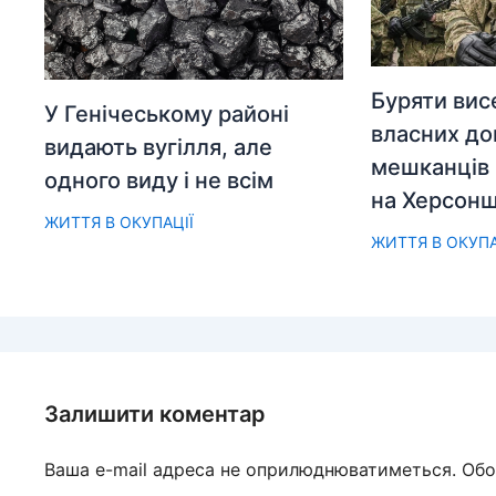
Буряти вис
У Генічеському районі
власних до
видають вугілля, але
мешканців 
одного виду і не всім
на Херсонщ
ЖИТТЯ В ОКУПАЦІЇ
ЖИТТЯ В ОКУПА
Залишити коментар
Ваша e-mail адреса не оприлюднюватиметься.
Обо