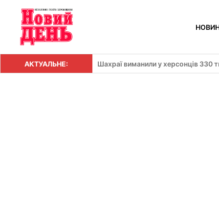
Перейти
до
НОВИ
вмісту
АКТУАЛЬНЕ:
Шахраї виманили у херсонців 330 т