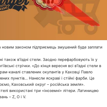
 за новим законом підприємець змушений буде заплати
 також в’їздні стели. Заодно перефарбовують їх у
вські стрічки. «До кінця вересня всі в’їздні стели в
грам-каналі ставленик окупантів у Каховці Павло
лених пунктів… Нанесли яскраві і стійкі фарби. Це
ємо, Каховський округ – російська земля».
стелі використані три «іноземні» літери. Латиницею
нь – Z, O і V.