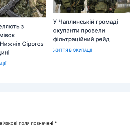
У Чаплинській громаді
еляють з
окупанти провели
мівок
фільтраційний рейд
Нижніх Сірогоз
ЖИТТЯ В ОКУПАЦІЇ
ині
ЦІЇ
в’язкові поля позначені
*