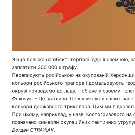
Якщо вивіска на об’єкті торгівлі буде іноземною,
заплатити 300 000 штрафу.
Переписують російською на окупованій Херсонщині
кольори російського прапора і домальовують георгії
окрузі приведемо до ладу, – обіцяє у своєму теле
Філіпчук. – Це важливо. Це «візитівка» наших насе
кольори державного триколора. Цим ми підкреслю
При цьому, наприклад, у назві Костогризового на 
позначено символи окупаційних тактичних угрупува
Богдан
СТРАЖАК
.