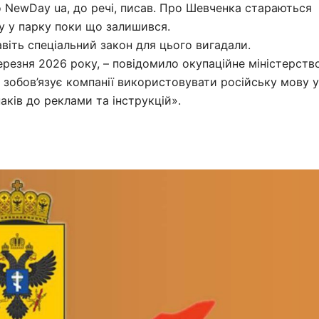
 NewDay ua, до речі, писав. Про Шевченка стараються
му у парку поки що залишився.
авіть спеціальний закон для цього вигадали.
резня 2026 року, – повідомило окупаційне міністерств
ін зобов’язує компанії використовувати російську мову у
наків до реклами та інструкцій».