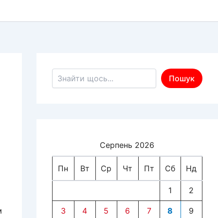
Пошук по сайту
Пошук
Серпень 2026
Пн
Вт
Ср
Чт
Пт
Сб
Нд
1
2
м
3
4
5
6
7
8
9