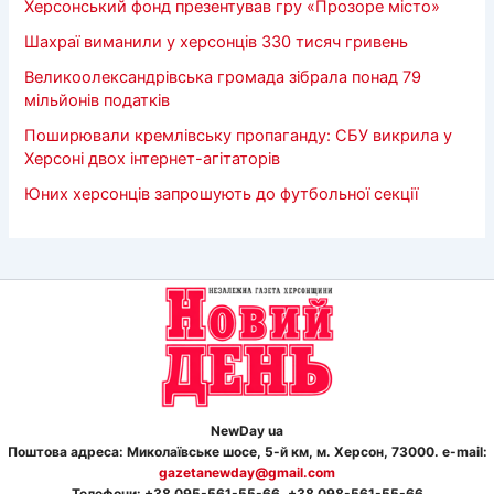
Херсонський фонд презентував гру «Прозоре місто»
Шахраї виманили у херсонців 330 тисяч гривень
Великоолександрівська громада зібрала понад 79
мільйонів податків
Поширювали кремлівську пропаганду: СБУ викрила у
Херсоні двох інтернет-агітаторів
Юних херсонців запрошують до футбольної секції
NewDay ua
Поштова адреса: Миколаївське шосе, 5-й км, м. Херсон, 73000. e-mail:
gazetanewday@gmail.com
Телефон
и
: +38 095-561-55-66, +38 098-561-55-66