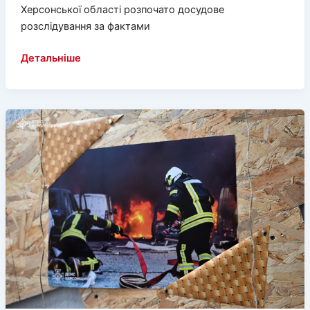
Херсонської області розпочато досудове
розслідування за фактами
Правоохоронці
Детальніше
фіксують
наслідки
ворожих
обстрілів
Херсонщини