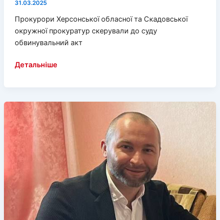
31.03.2025
Прокурори Херсонської обласної та Скадовської
окружної прокуратур скерували до суду
обвинувальний акт
Судитимуть
Детальніше
чоловіка,
який
обіймав
керівну
посаду
в
окупаційній
адміністрації
Херсона