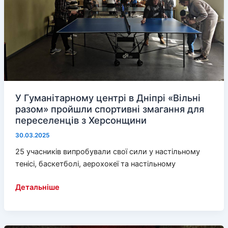
поезії
У Гуманітарному центрі в Дніпрі «Вільні
разом» пройшли спортивні змагання для
переселенців з Херсонщини
30.03.2025
25 учасників випробували свої сили у настільному
тенісі, баскетболі, аерохокеї та настільному
У
Детальніше
Гуманітарному
центрі
в