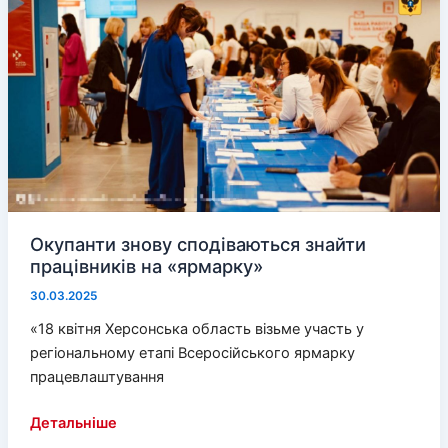
і
послуг
не
встигає
Окупанти знову сподіваються знайти
працівників на «ярмарку»
30.03.2025
«18 квітня Херсонська область візьме участь у
регіональному етапі Всеросійського ярмарку
працевлаштування
Окупанти
Детальніше
знову