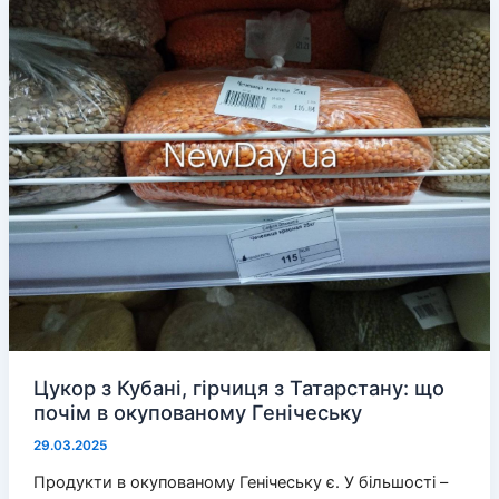
Дніпрі
«Вільні
разом»
пройшли
спортивні
змагання
для
переселенців
з
Херсонщини
Цукор з Кубані, гірчиця з Татарстану: що
почім в окупованому Генічеську
29.03.2025
Продукти в окупованому Генічеську є. У більшості –