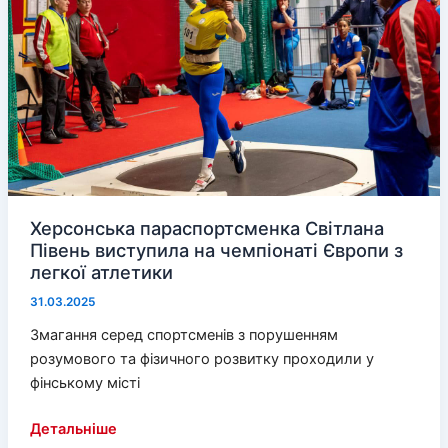
в
український
суд
Херсонська параспортсменка Світлана
Півень виступила на чемпіонаті Європи з
легкої атлетики
31.03.2025
Змагання серед спортсменів з порушенням
розумового та фізичного розвитку проходили у
фінському місті
Херсонська
Детальніше