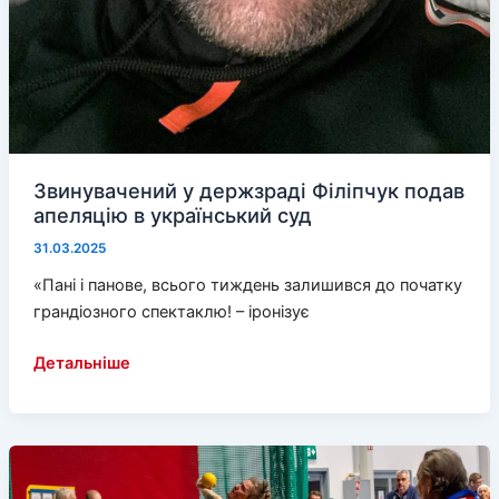
Звинувачений у держзраді Філіпчук подав
апеляцію в український суд
31.03.2025
«Пані і панове, всього тиждень залишився до початку
грандіозного спектаклю! – іронізує
Звинувачений
Детальніше
у
держзраді
Філіпчук
подав
апеляцію