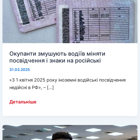
Окупанти змушують водіїв міняти
посвідчення і знаки на російські
31.03.2025
«З 1 квітня 2025 року іноземні водійські посвідчення
недійсні в РФ», – […]
Окупанти
Детальніше
змушують
водіїв
міняти
посвідчення
і