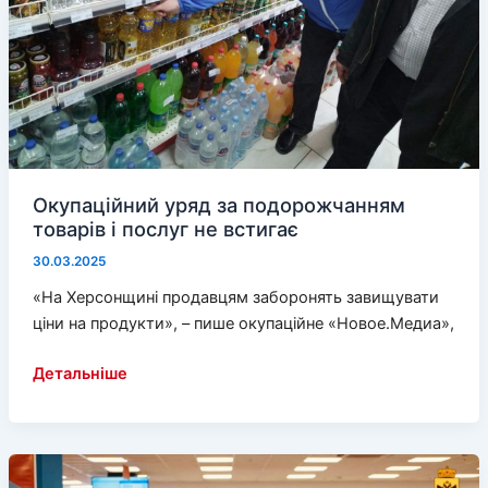
Окупаційний уряд за подорожчанням
товарів і послуг не встигає
30.03.2025
«На Херсонщині продавцям заборонять завищувати
ціни на продукти», – пише окупаційне «Новое.Медиа»,
Окупаційний
Детальніше
уряд
за
подорожчанням
товарів