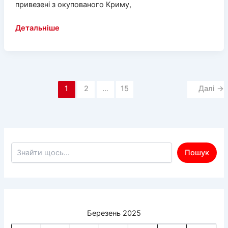
привезені з окупованого Криму,
Цукор
Детальніше
з
Кубані,
гірчиця
з
1
2
…
15
Далі
→
Татарстану:
що
почім
в
окупованому
Пошук по сайту
Генічеську
Пошук
Березень 2025