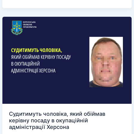
параспортсменка Світлана
Півень
виступила на
чемпіонаті
Європи
з
легкої
атлетики
Судитимуть чоловіка, який обіймав
керівну посаду в окупаційній
адміністрації Херсона