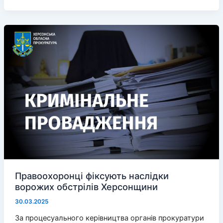
сподіваються
знайти
працівників
на
«ярмарку»
Правоохоронці фіксують наслідки
ворожих обстрілів Херсонщини
30.03.2025
За процесуального керівництва органів прокуратури