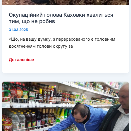
Окупаційний голова Каховки хвалиться
тим, що не робив
31.03.2025
«Що, на вашу думку, з перерахованого є головним
досягненням голови округу за
Окупаційний
Детальніше
голова
Каховки
хвалиться
тим,
що
не
робив