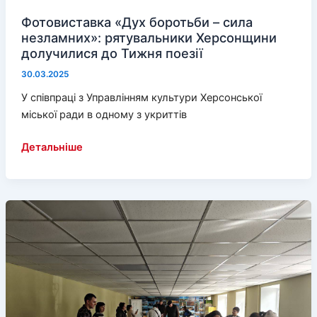
Фотовиставка «Дух боротьби – сила
незламних»: рятувальники Херсонщини
долучилися до Тижня поезії
30.03.2025
У співпраці з Управлінням культури Херсонської
міської ради в одному з укриттів
Фотовиставка
Детальніше
«Дух
боротьби
–
сила
незламних»:
рятувальники
Херсонщини
долучилися
до
Тижня