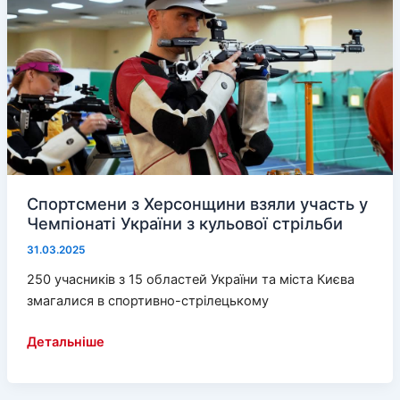
знаки
на
російські
Спортсмени з Херсонщини взяли участь у
Чемпіонаті України з кульової стрільби
31.03.2025
250 учасників з 15 областей України та міста Києва
змагалися в спортивно-стрілецькому
Спортсмени
Детальніше
з
Херсонщини