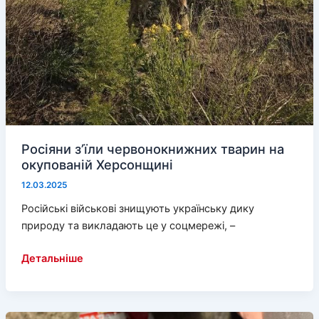
Росіяни з’їли червонокнижних тварин на
окупованій Херсонщині
12.03.2025
Російські військові знищують українську дику
природу та викладають це у соцмережі, –
Росіяни
Детальніше
з’їли
червонокнижних
тварин