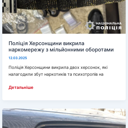
Поліція Херсонщини викрила
наркомережу з мільйонними оборотами
12.03.2025
Поліція Херсонщини викрила двох херсонок, які
налагодили збут наркотиків та психотропів на
Поліція
Детальніше
Херсонщини
викрила
наркомережу
з
мільйонними