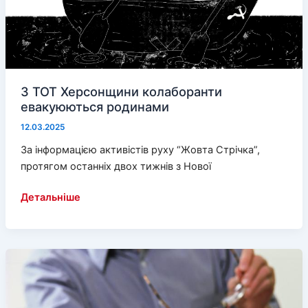
З ТОТ Херсонщини колаборанти
евакуюються родинами
12.03.2025
За інформацією активістів руху “Жовта Стрічка”,
протягом останніх двох тижнів з Нової
З
Детальніше
ТОТ
Херсонщини
колаборанти
евакуюються
родинами