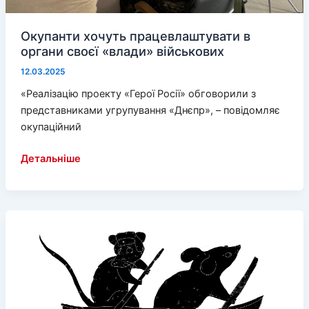
Окупанти хочуть працевлаштувати в
органи своєї «влади» військових
12.03.2025
«Реалізацію проекту «Герої Росії» обговорили з
представниками угрупування «Днєпр», – повідомляє
окупаційний
Окупанти
Детальніше
хочуть
працевлаштувати
в
органи
своєї
«влади»
військових