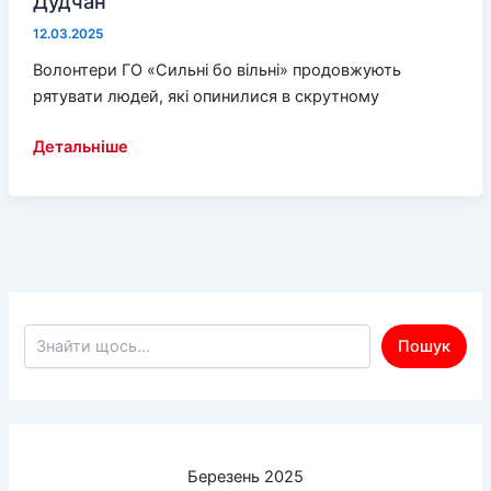
Дудчан
12.03.2025
Волонтери ГО «Сильні бо вільні» продовжують
рятувати людей, які опинилися в скрутному
Вдалося
Детальніше
евакуювати
літню
жінку
із
Дудчан
Пошук по сайту
Пошук
Березень 2025