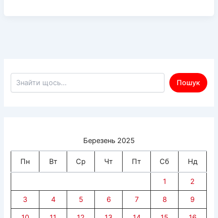
Гуманітарному
центрі
в
Дніпрі
«Вільні
разом»
пройшли
Пошук по сайту
Пошук
спортивні
змагання
для
переселенців
з
Березень 2025
Херсонщини
Пн
Вт
Ср
Чт
Пт
Сб
Нд
1
2
3
4
5
6
7
8
9
10
11
12
13
14
15
16