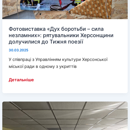
Фотовиставка «Дух боротьби – сила
незламних»: рятувальники Херсонщини
долучилися до Тижня поезії
30.03.2025
У співпраці з Управлінням культури Херсонської
міської ради в одному з укриттів
Фотовиставка
Детальніше
«Дух
боротьби
–
сила
незламних»:
рятувальники
Херсонщини