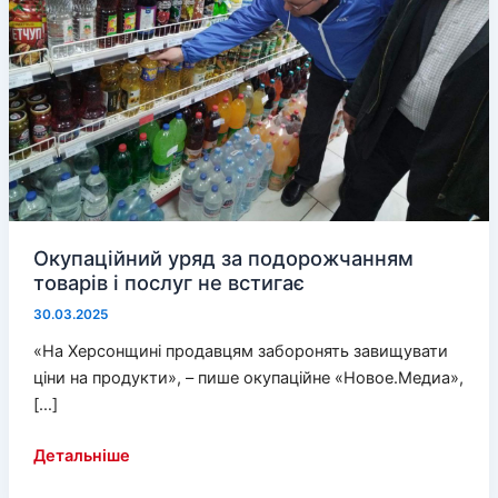
Окупаційний уряд за подорожчанням
товарів і послуг не встигає
30.03.2025
«На Херсонщині продавцям заборонять завищувати
ціни на продукти», – пише окупаційне «Новое.Медиа»,
[…]
Окупаційний
Детальніше
уряд