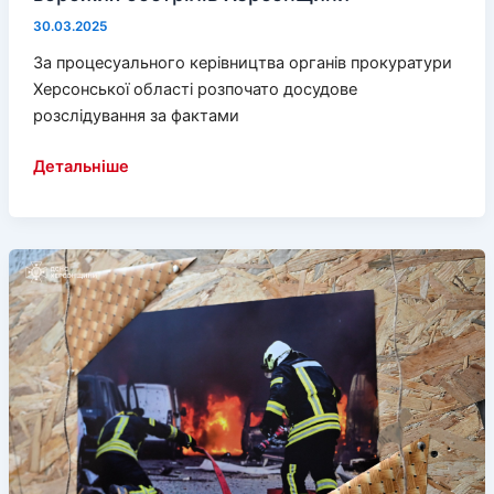
30.03.2025
За процесуального керівництва органів прокуратури
Херсонської області розпочато досудове
розслідування за фактами
Правоохоронці
Детальніше
фіксують
наслідки
ворожих
обстрілів
Херсонщини