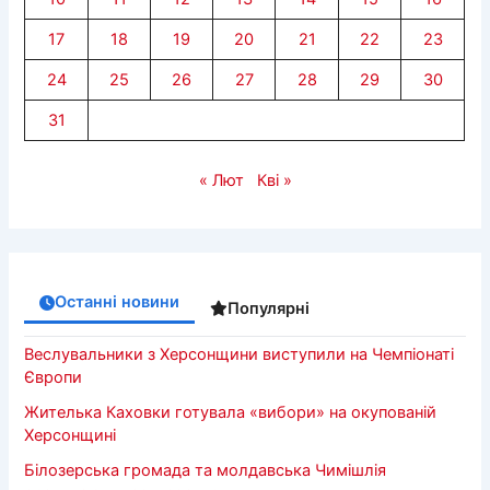
17
18
19
20
21
22
23
24
25
26
27
28
29
30
31
« Лют
Кві »
Останні новини
Популярні
Веслувальники з Херсонщини виступили на Чемпіонаті
Європи
Жителька Каховки готувала «вибори» на окупованій
Херсонщині
Білозерська громада та молдавська Чимішлія