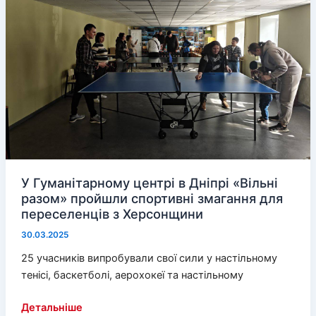
долучилися
до
Тижня
поезії
У Гуманітарному центрі в Дніпрі «Вільні
разом» пройшли спортивні змагання для
переселенців з Херсонщини
30.03.2025
25 учасників випробували свої сили у настільному
тенісі, баскетболі, аерохокеї та настільному
У
Детальніше