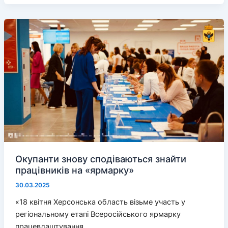
за
подорожчанням
товарів
і
послуг
не
встигає
Окупанти знову сподіваються знайти
працівників на «ярмарку»
30.03.2025
«18 квітня Херсонська область візьме участь у
регіональному етапі Всеросійського ярмарку
працевлаштування