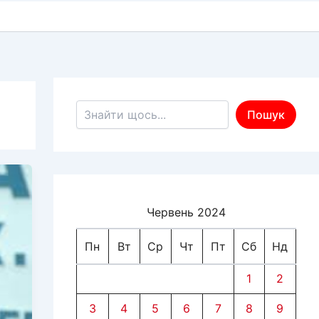
Пошук по сайту
Пошук
Червень 2024
Пн
Вт
Ср
Чт
Пт
Сб
Нд
1
2
3
4
5
6
7
8
9