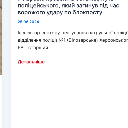
поліцейського, який загинув під час
ворожого удару по блокпосту
25.06.2024
Інспектор сектору реагування патрульної поліці
відділення поліції №1 (Білозерське) Херсонсько
РУП старший
У
Детальніше
Херсоні
провели
в
останню
путь
поліцейського,
який
загинув