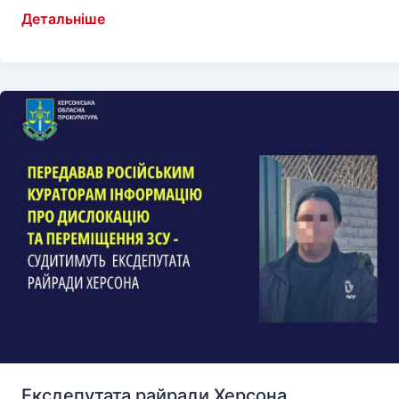
Сальдо
Детальніше
пообіцяв,
що
відновить
виробництво
солі
на
Арабатці
Ексдепутата райради Херсона