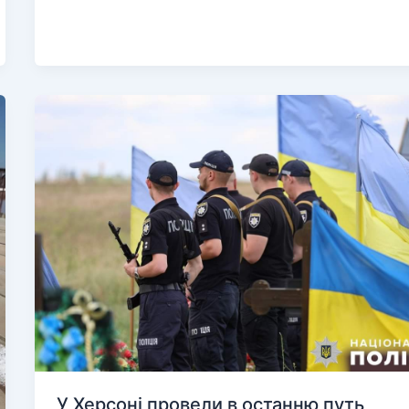
який
брав
участь
в
окупації
правобережжя
Херсонщини
У Херсоні провели в останню путь