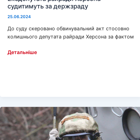
судитимуть за держзраду
25.06.2024
До суду скеровано обвинувальний акт стосовно
колишнього депутата райради Херсона за фактом
Ексдепутата
Детальніше
райради
Херсона
судитимуть
за
держзраду