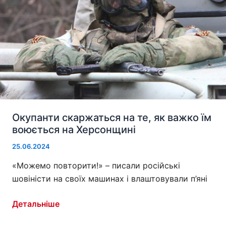
Окупанти скаржаться на те, як важко їм
воюється на Херсонщині
25.06.2024
«Можемо повторити!» – писали російські
шовіністи на своїх машинах і влаштовували п’яні
Окупанти
Детальніше
скаржаться