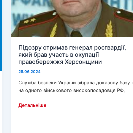
Підозру отримав генерал росгвардії,
який брав участь в окупації
правобережжя Херсонщини
25.06.2024
Служба безпеки України зібрала доказову базу
на одного військового високопосадовця РФ,
Підозру
Детальніше
отримав
генерал
росгвардії,