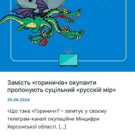
Замість «гориничів» окупанти
пропонують суцільний «русскій мір»
25.06.2024
«Що таке «Горинич»? – запитує у своєму
телеграм-каналі окупаційне Мінцифри
Херсонської області. […]