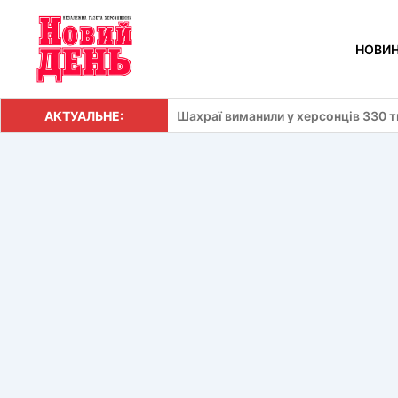
Перейти
до
НОВИ
вмісту
АКТУАЛЬНЕ:
Шахраї виманили у херсонців 330 т