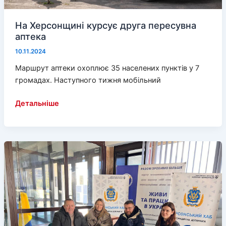
На Херсонщині курсує друга пересувна
аптека
10.11.2024
Маршрут аптеки охоплює 35 населених пунктів у 7
громадах. Наступного тижня мобільний
На
Детальніше
Херсонщині
курсує
друга
пересувна
аптека