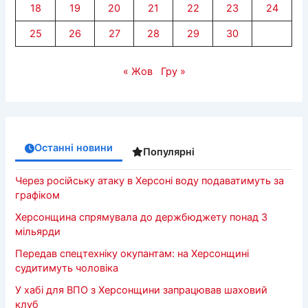
18
19
20
21
22
23
24
25
26
27
28
29
30
« Жов
Гру »
Останні новини
Популярні
Через російську атаку в Херсоні воду подаватимуть за
графіком
Херсонщина спрямувала до держбюджету понад 3
мільярди
Передав спецтехніку окупантам: на Херсонщині
судитимуть чоловіка
У хабі для ВПО з Херсонщини запрацював шаховий
клуб