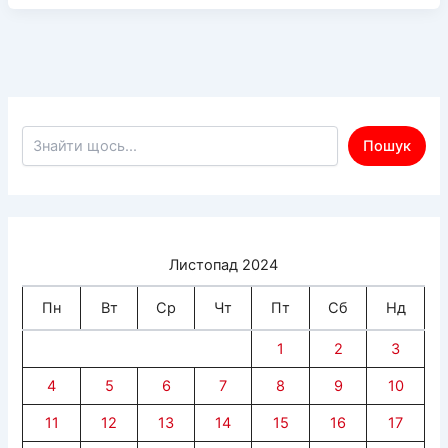
та
ефективність
підтримки
жителів
Херсонщини
говорили
Пошук по сайту
Пошук
на
зустрічі
з
представниками
Норвезької
Листопад 2024
ради
у
Пн
Вт
Ср
Чт
Пт
Сб
Нд
справах
біженців
1
2
3
в
4
5
6
7
8
9
10
Україні
11
12
13
14
15
16
17