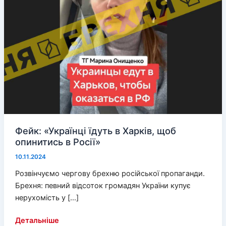
Фейк: «Українці їдуть в Харків, щоб
опинитись в Росії»
10.11.2024
Розвінчуємо чергову брехню російської пропаганди.
Брехня: певний відсоток громадян України купує
нерухомість у […]
Фейк: «Українці
Детальніше