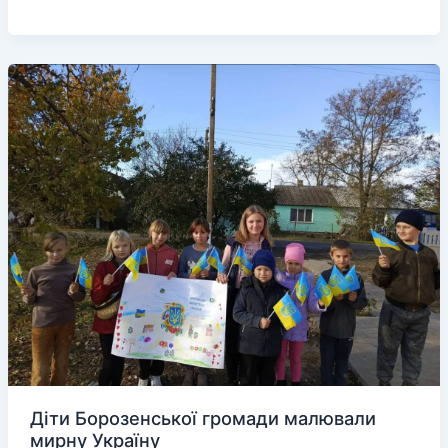
їдуть
в
Харків,
щоб
опинитись
в
Росії»
Діти Борозенської громади малювали
мирну Україну