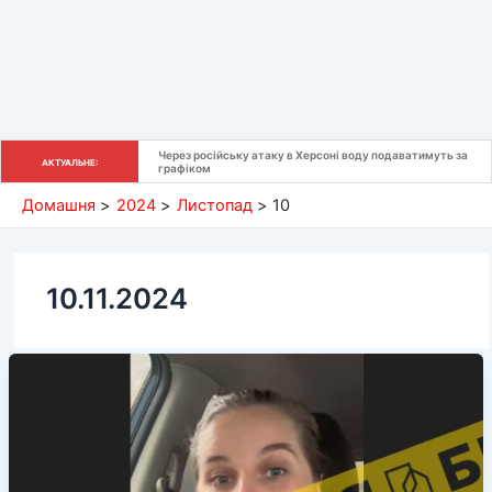
Через російську атаку в Херсоні воду подаватимуть за 
АКТУАЛЬНЕ:
графіком
Домашня
2024
Листопад
10
10.11.2024