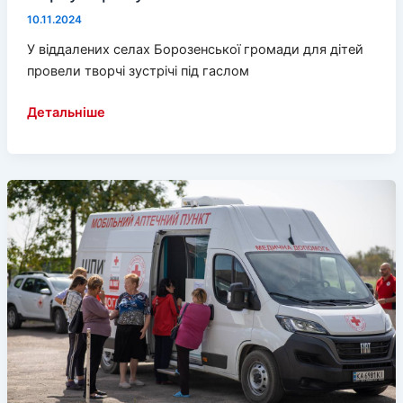
10.11.2024
У віддалених селах Борозенської громади для дітей
провели творчі зустрічі під гаслом
Діти
Детальніше
Борозенської
громади
малювали
мирну
Україну