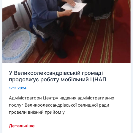
У Великоолександрівській громаді
продовжує роботу мобільний ЦНАП
17.11.2024
Адміністратори Центру надання адміністративних
послуг Великоолександрівської селищної ради
провели виїзний прийом у
У
Детальніше
Великоолександрівській