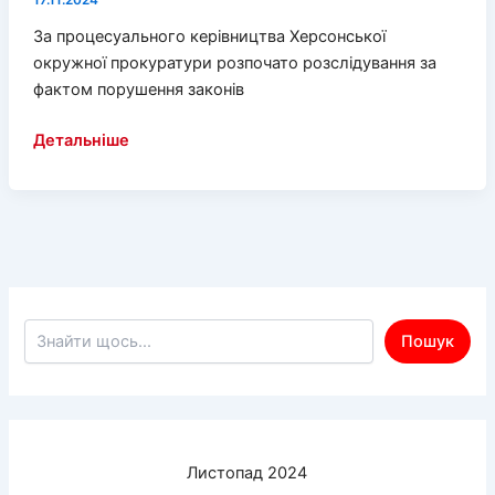
17.11.2024
За процесуального керівництва Херсонської
окружної прокуратури розпочато розслідування за
фактом порушення законів
Загиблий
Детальніше
внаслідок
ворожої
атаки
БпЛА
у
Херсоні
—
Пошук по сайту
Пошук
розпочато
розслідування
Листопад 2024