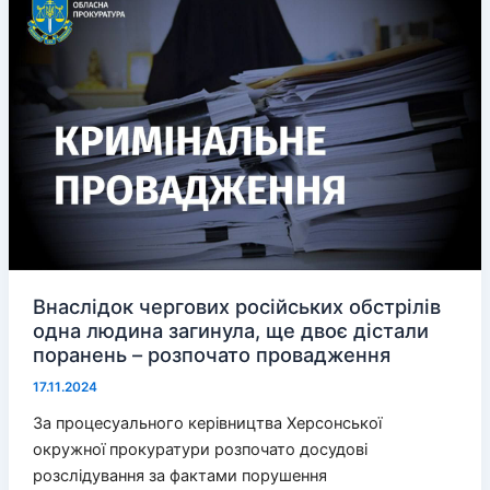
окупаційну
армію,
готують
наступних
Внаслідок чергових російських обстрілів
одна людина загинула, ще двоє дістали
поранень – розпочато провадження
17.11.2024
За процесуального керівництва Херсонської
окружної прокуратури розпочато досудові
розслідування за фактами порушення