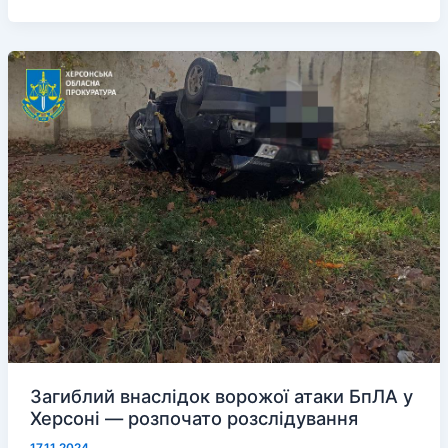
громаді
продовжує
роботу
мобільний
ЦНАП
Загиблий внаслідок ворожої атаки БпЛА у
Херсоні — розпочато розслідування