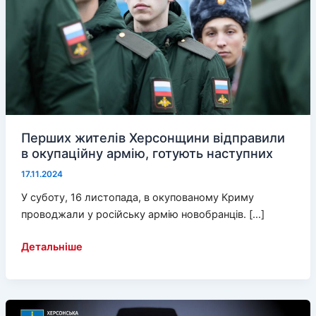
Перших жителів Херсонщини відправили
в окупаційну армію, готують наступних
17.11.2024
У суботу, 16 листопада, в окупованому Криму
проводжали у російську армію новобранців. […]
Перших
Детальніше
жителів
Херсонщини
відправили
в