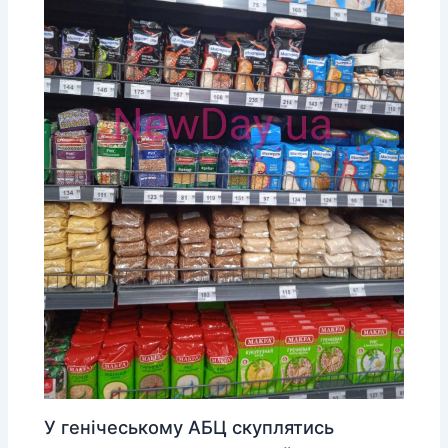
У генічеському АБЦ скуплятись